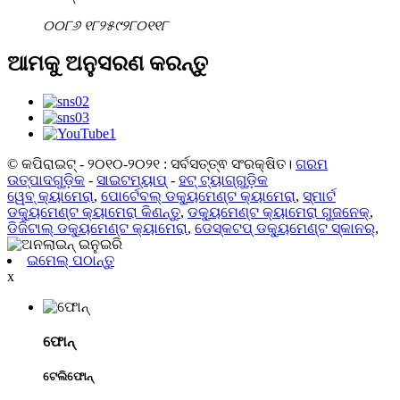
୦୦୮୬ ୧୮୨୫୯୨୮୦୧୧୮
ଆମକୁ ଅନୁସରଣ କରନ୍ତୁ
© କପିରାଇଟ୍ - ୨୦୧୦-୨୦୨୧ : ସର୍ବସତ୍ତ୍ଵ ସଂରକ୍ଷିତ।
ଗରମ
ଉତ୍ପାଦଗୁଡ଼ିକ
-
ସାଇଟମ୍ୟାପ୍
-
ହଟ୍ ଟ୍ୟାଗ୍‌ଗୁଡ଼ିକ
ୱେବ୍ କ୍ୟାମେରା
,
ପୋର୍ଟେବଲ୍ ଡକ୍ୟୁମେଣ୍ଟ କ୍ୟାମେରା
,
ସ୍ମାର୍ଟ
ଡକ୍ୟୁମେଣ୍ଟ କ୍ୟାମେରା କିଣନ୍ତୁ
,
ଡକ୍ୟୁମେଣ୍ଟ କ୍ୟାମେରା ଗୁଜନେକ୍
,
ଡିଜିଟାଲ୍ ଡକ୍ୟୁମେଣ୍ଟ କ୍ୟାମେରା
,
ଡେସ୍କଟପ୍ ଡକ୍ୟୁମେଣ୍ଟ ସ୍କାନର୍
,
ଇମେଲ୍ ପଠାନ୍ତୁ
x
ଫୋନ୍
ଟେଲିଫୋନ୍