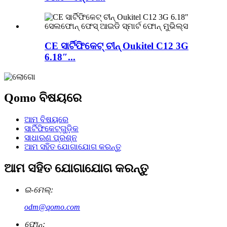
CE ସାର୍ଟିଫିକେଟ୍ ଚୀନ୍ Oukitel C12 3G
6.18″...
Qomo ବିଷୟରେ
ଆମ ବିଷୟରେ
ସାର୍ଟିଫିକେଟ୍‌ଗୁଡ଼ିକ
ସାଧାରଣ ପ୍ରଶ୍ନ
ଆମ ସହିତ ଯୋଗାଯୋଗ କରନ୍ତୁ
ଆମ ସହିତ ଯୋଗାଯୋଗ କରନ୍ତୁ
ଇ-ମେଲ୍:
odm@qomo.com
ଫୋନ୍: