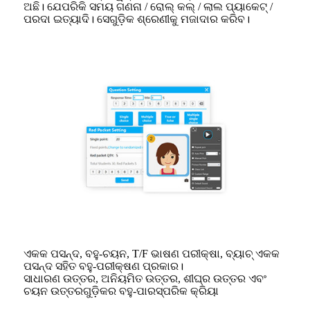
ଅଛି। ଯେପରିକି ସମୟ ଗଣନା / ରୋଲ୍ କଲ୍ / ଲାଲ ପ୍ୟାକେଟ୍ /
ପରଦା ଇତ୍ୟାଦି। ସେଗୁଡ଼ିକ ଶ୍ରେଣୀକୁ ମଜାଦାର କରିବ।
ଏକକ ପସନ୍ଦ, ବହୁ-ଚୟନ, T/F ଭାଷଣ ପରୀକ୍ଷା, ବ୍ୟାଚ୍ ଏକକ
ପସନ୍ଦ ସହିତ ବହୁ-ପରୀକ୍ଷଣ ପ୍ରକାର।
ସାଧାରଣ ଉତ୍ତର, ଅନିୟମିତ ଉତ୍ତର, ଶୀଘ୍ର ଉତ୍ତର ଏବଂ
ଚୟନ ଉତ୍ତରଗୁଡ଼ିକର ବହୁ-ପାରସ୍ପରିକ କ୍ରିୟା