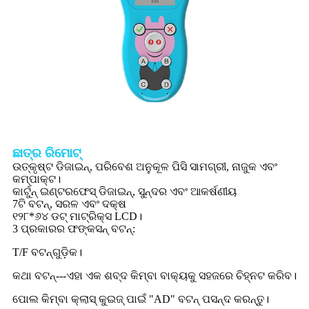
ଛାତ୍ର ରିମୋଟ୍
ଉତ୍କୃଷ୍ଟ ଡିଜାଇନ୍, ପରିବେଶ ଅନୁକୂଳ ପିସି ସାମଗ୍ରୀ, ନାଜୁକ ଏବଂ
କମ୍ପାକ୍ଟ।
କାର୍ଟୁନ୍ ଇଣ୍ଟରଫେସ୍ ଡିଜାଇନ୍, ସୁନ୍ଦର ଏବଂ ଆକର୍ଷଣୀୟ
7ଟି ବଟନ୍, ସରଳ ଏବଂ ଦକ୍ଷ
୧୨୮*୬୪ ଡଟ୍ ମାଟ୍ରିକ୍ସ LCD।
3 ପ୍ରକାରର ଫଙ୍କସନ୍ ବଟନ୍:
T/F ବଟନ୍‌ଗୁଡ଼ିକ।
କଥା ବଟନ୍---ଏହା ଏକ ଶବ୍ଦ କିମ୍ବା ବାକ୍ୟକୁ ସହଜରେ ଚିହ୍ନଟ କରିବ।
ପୋଲ କିମ୍ବା କ୍ଲାସ୍ କୁଇଜ୍ ପାଇଁ "AD" ବଟନ୍ ପସନ୍ଦ କରନ୍ତୁ।