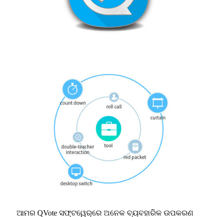
ଆମର QVote ସଫ୍ଟୱେର୍‌ରେ ଅନେକ ବ୍ୟବହାରିକ ଉପକରଣ