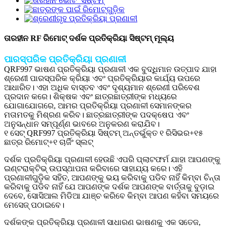
ତାରହୀନ RF ରିମୋଟ୍ ଦର୍ଶକ ପ୍ରତିକ୍ରିୟା ସିଷ୍ଟମ୍ ମୂଲ୍ୟ
ପାରସ୍ପରିକ ପ୍ରତିକ୍ରିୟା ପ୍ରଣାଳୀ
QRF997 ଭାଷଣ ପ୍ରତିକ୍ରିୟା ପ୍ରଣାଳୀ ଏକ ବୁଦ୍ଧିମାନ ଉତ୍ପାଦ ଯାହା
ଶ୍ରେଣୀ ପାରସ୍ପରିକ କ୍ରିୟା ଏବଂ ପ୍ରତିକ୍ରିୟାର କାର୍ଯ୍ୟ ଉପରେ
ଆଧାରିତ। ଏହା ଅଧିକ ବାସ୍ତବ ଏବଂ ଦୃଶ୍ୟମାନ ଶ୍ରେଣୀ ପରିବେଶ
ପ୍ରଦାନ କରେ। ଶିକ୍ଷକ ଏବଂ ଛାତ୍ରଛାତ୍ରୀଙ୍କ ମଧ୍ୟରେ
ଯୋଗାଯୋଗରେ, ଆମର ପ୍ରତିକ୍ରିୟା ପ୍ରଣାଳୀ ସେମାନଙ୍କର
ମତାମତକୁ ମିଶ୍ରଣ କରିବ। ଛାତ୍ରଛାତ୍ରୀଙ୍କ ପଦକ୍ଷେପ ଏବଂ
ଅନୁସନ୍ଧାନ ସମ୍ପୂର୍ଣ୍ଣ ଭାବରେ ଅନୁକରଣ କରାଯିବ।
୧ ସେଟ୍ QRF997 ପ୍ରତିକ୍ରିୟା ସିଷ୍ଟମ୍ ଅନ୍ତର୍ଭୁକ୍ତ ୧ ରିସିଭର+୧୫
ଛାତ୍ର ରିମୋଟ୍+୧ ଚାର୍ଜିଂ ସ୍ଲଟ୍
ଦର୍ଶକ ପ୍ରତିକ୍ରିୟା ପ୍ରଣାଳୀ ହେଉଛି ଏପରି ପ୍ଲାଟଫର୍ମ ଯାହା ଆପଣଙ୍କୁ
ଇଣ୍ଟରାକ୍ଟିଭ୍ ଉପସ୍ଥାପନା କରିବାରେ ସାହାଯ୍ୟ କରେ। ଏହି
ପ୍ରଣାଳୀଗୁଡ଼ିକ ସହିତ, ଆପଣଙ୍କୁ ଭୟ କରିବାକୁ ପଡିବ ନାହିଁ କିମ୍ବା ଚିନ୍ତା
କରିବାକୁ ପଡିବ ନାହିଁ ଯେ ଆପଣଙ୍କ ଦର୍ଶକ ଆପଣଙ୍କ ବାର୍ତ୍ତାକୁ ବୁଡ଼ାଇ
ଦେବେ, ସୋସିଆଲ ମିଡିଆ ଯାଞ୍ଚ କରିବେ କିମ୍ବା ଆପଣ କହିବା ସମୟରେ
ମେସେଜ୍ ପଠାଇବେ।
ଦର୍ଶକଙ୍କ ପ୍ରତିକ୍ରିୟା ପ୍ରଣାଳୀ ସାଧାରଣ ଭାଷଣକୁ ଏକ ସତେଜ,