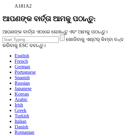
A181A2
ଆପଣଙ୍କ ବାର୍ତ୍ତା ଆମକୁ ପଠାନ୍ତୁ:
ଆପଣଙ୍କ ବାର୍ତ୍ତା ଏଠାରେ ଲେଖନ୍ତୁ ଏବଂ ଆମକୁ ପଠାନ୍ତୁ।
ଖୋଜିବାକୁ ଏଣ୍ଟର୍ କିମ୍ବା ବନ୍ଦ
କରିବାକୁ ESC ଦବାନ୍ତୁ।
English
French
German
Portuguese
Spanish
Russian
Japanese
Korean
Arabic
Irish
Greek
Turkish
Italian
Danish
Romanian