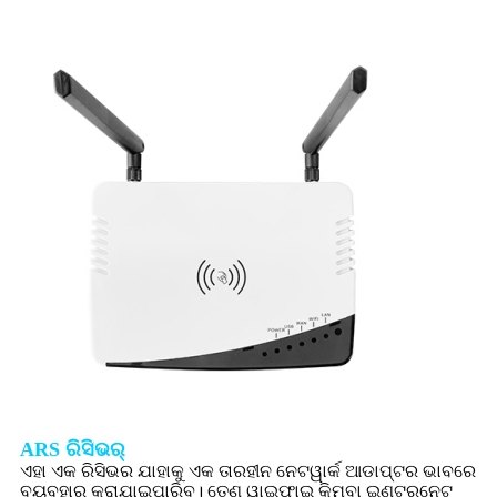
ARS ରିସିଭର୍
ଏହା ଏକ ରିସିଭର ଯାହାକୁ ଏକ ତାରହୀନ ନେଟୱାର୍କ ଆଡାପ୍ଟର ଭାବରେ
ବ୍ୟବହାର କରାଯାଇପାରିବ। ତେଣୁ ୱାଇଫାଇ କିମ୍ବା ଇଣ୍ଟରନେଟ୍