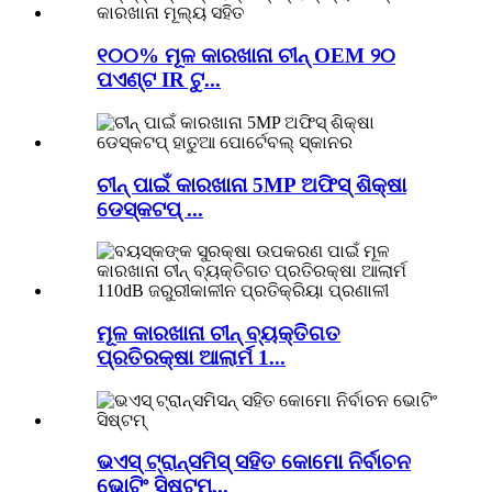
୧୦୦% ମୂଳ କାରଖାନା ଚୀନ୍ OEM ୨୦
ପଏଣ୍ଟ IR ଟୁ...
ଚୀନ୍ ପାଇଁ କାରଖାନା 5MP ଅଫିସ୍ ଶିକ୍ଷା
ଡେସ୍କଟପ୍ ...
ମୂଳ କାରଖାନା ଚୀନ୍ ବ୍ୟକ୍ତିଗତ
ପ୍ରତିରକ୍ଷା ଆଲାର୍ମ 1...
ଭଏସ୍ ଟ୍ରାନ୍ସମିସ୍ ସହିତ କୋମୋ ନିର୍ବାଚନ
ଭୋଟିଂ ସିଷ୍ଟମ...