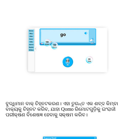
ବୁଦ୍ଧିମାନ ବାକ୍ ଚିହ୍ନଟକରଣ। ଏହା ତୁରନ୍ତ ଏକ ଶବ୍ଦ କିମ୍ବା
ବାକ୍ୟକୁ ଚିହ୍ନଟ କରିବ, ଯାହା Qomo ରିମୋଟଗୁଡ଼ିକୁ ଇଂରାଜୀ
ପରୀକ୍ଷଣ ବିଶେଷଜ୍ଞ ହେବାକୁ ସକ୍ଷମ କରିବ।