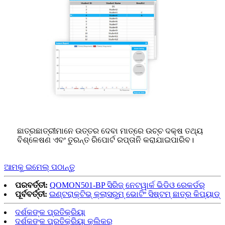
ଛାତ୍ରଛାତ୍ରୀମାନେ ଉତ୍ତର ଦେବା ମାତ୍ରେ ଉଚ୍ଚ ଦକ୍ଷ ତଥ୍ୟ
ବିଶ୍ଳେଷଣ ଏବଂ ତୁରନ୍ତ ରିପୋର୍ଟ ରପ୍ତାନି କରାଯାଇପାରିବ।
ଆମକୁ ଇମେଲ୍ ପଠାନ୍ତୁ
ପରବର୍ତ୍ତୀ:
QOMON501-BP ସିରିଜ୍ ନେଟୱାର୍କ ଭିଡିଓ ରେକର୍ଡର୍
ପୂର୍ବବର୍ତ୍ତୀ:
ଇଣ୍ଟରାକ୍ଟିଭ୍ କ୍ଲାସରୁମ୍ ଭୋଟିଂ ସିଷ୍ଟମ୍ ଛାତ୍ର କିପ୍ୟାଡ୍
ଦର୍ଶକଙ୍କ ପ୍ରତିକ୍ରିୟା
ଦର୍ଶକଙ୍କ ପ୍ରତିକ୍ରିୟା କ୍ଲିକର୍