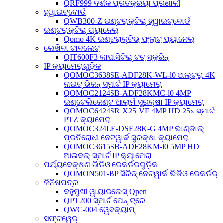
QRF999 ଦର୍ଶକ ପ୍ରତିକ୍ରିୟା ପ୍ରଣାଳୀ
ହ୍ୱାଇଟ୍‌ବୋର୍ଡ
QWB300-Z ଇଣ୍ଟରାକ୍ଟିଭ୍ ହ୍ୱାଇଟ୍‌ବୋର୍ଡ
ଇଣ୍ଟରାକ୍ଟିଭ୍ ପ୍ୟାନେଲ୍
Qomo 4K ଇଣ୍ଟରାକ୍ଟିଭ୍ ଫ୍ଲାଟ୍ ପ୍ୟାନେଲ୍
ଲେଖିବା ଟାବଲେଟ୍
QIT600F3 କାପାସିଟିଭ୍ ଟଚ୍ ସ୍କ୍ରିନ୍
IP କ୍ୟାମେରାଗୁଡ଼ିକ
QOMOC3638SE-ADF28K-WL-l0 ​​ଅଲ୍ଟ୍ରା 4K
ନାଇଟ୍ ଭିଜନ୍ ସ୍ମାର୍ଟ IP କ୍ୟାମେରା
QOMOC2124SB-ADF28KMC-l0 4MP
ଇଣ୍ଟେଲିଜେଣ୍ଟ ଆଲାର୍ମ ସୁରକ୍ଷା IP କ୍ୟାମେରା
QOMOC6424SR-X25-VF 4MP HD 25x ସ୍ମାର୍ଟ
PTZ କ୍ୟାମେରା
QOMOC324LE-DSF28K-G 4MP ଭାଣ୍ଡାଲ୍
ପ୍ରତିରୋଧୀ ନେଟୱାର୍କ ସୁରକ୍ଷା କ୍ୟାମେରା
QOMOC3615SB-ADF28KM-l0 5MP HD
ଆଇବଲ୍ ସ୍ମାର୍ଟ IP କ୍ୟାମେରା
ପର୍ଯ୍ୟବେକ୍ଷଣ ଭିଡିଓ ରେକର୍ଡରଗୁଡ଼ିକ
QOMON501-BP ସିରିଜ୍ ନେଟୱାର୍କ ଭିଡିଓ ରେକର୍ଡର୍
ଜିନିଷପତ୍ର
ବହୁମୁଖୀ ୱାୟାରଲେସ୍ Qpen
QPT200 ସ୍ମାର୍ଟ ପେନ୍ ଟ୍ରେ
QWC-004 ୱେବକ୍ୟାମ୍
ସଫ୍ଟୱେର୍