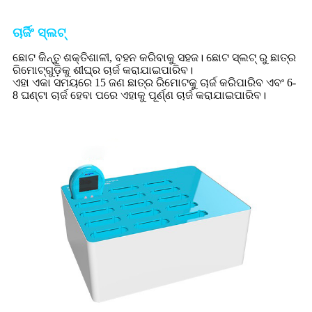
ଚାର୍ଜିଂ ସ୍ଲଟ୍
ଛୋଟ କିନ୍ତୁ ଶକ୍ତିଶାଳୀ, ବହନ କରିବାକୁ ସହଜ। ଛୋଟ ସ୍ଲଟ୍ ରୁ ଛାତ୍ର
ରିମୋଟ୍‌ଗୁଡ଼ିକୁ ଶୀଘ୍ର ଚାର୍ଜ କରାଯାଇପାରିବ।
ଏହା ଏକା ସମୟରେ 15 ଜଣ ଛାତ୍ର ରିମୋଟକୁ ଚାର୍ଜ କରିପାରିବ ଏବଂ 6-
8 ଘଣ୍ଟା ଚାର୍ଜ ହେବା ପରେ ଏହାକୁ ପୂର୍ଣ୍ଣ ଚାର୍ଜ କରାଯାଇପାରିବ।