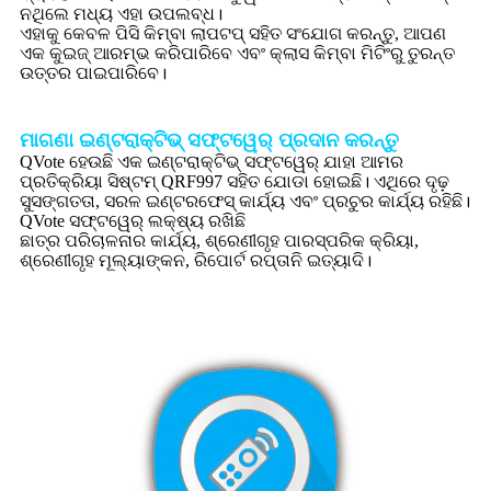
ନଥିଲେ ମଧ୍ୟ ଏହା ଉପଲବ୍ଧ।
ଏହାକୁ କେବଳ ପିସି କିମ୍ବା ଲାପଟପ୍ ସହିତ ସଂଯୋଗ କରନ୍ତୁ, ଆପଣ
ଏକ କୁଇଜ୍ ଆରମ୍ଭ କରିପାରିବେ ଏବଂ କ୍ଲାସ କିମ୍ବା ମିଟିଂରୁ ତୁରନ୍ତ
ଉତ୍ତର ପାଇପାରିବେ।
ମାଗଣା ଇଣ୍ଟରାକ୍ଟିଭ୍ ସଫ୍ଟୱେର୍ ପ୍ରଦାନ କରନ୍ତୁ
QVote ହେଉଛି ଏକ ଇଣ୍ଟରାକ୍ଟିଭ୍ ସଫ୍ଟୱେର୍ ଯାହା ଆମର
ପ୍ରତିକ୍ରିୟା ସିଷ୍ଟମ୍ QRF997 ସହିତ ଯୋଡା ହୋଇଛି। ଏଥିରେ ଦୃଢ଼
ସୁସଙ୍ଗତତା, ସରଳ ଇଣ୍ଟରଫେସ୍ କାର୍ଯ୍ୟ ଏବଂ ପ୍ରଚୁର କାର୍ଯ୍ୟ ରହିଛି।
QVote ସଫ୍ଟୱେର୍ ଲକ୍ଷ୍ୟ ରଖିଛି
ଛାତ୍ର ପରିଚାଳନାର କାର୍ଯ୍ୟ, ଶ୍ରେଣୀଗୃହ ପାରସ୍ପରିକ କ୍ରିୟା,
ଶ୍ରେଣୀଗୃହ ମୂଲ୍ୟାଙ୍କନ, ରିପୋର୍ଟ ରପ୍ତାନି ଇତ୍ୟାଦି।