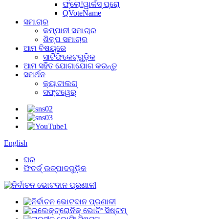
ଫ୍ଲୋ!ୱାର୍କସ୍ ପ୍ରୋ
QVoteName
ସମାଚାର
କମ୍ପାନୀ ସମାଚାର
ଶିଳ୍ପ ସମାଚାର
ଆମ ବିଷୟରେ
ସାର୍ଟିଫିକେଟ୍‌ଗୁଡ଼ିକ
ଆମ ସହିତ ଯୋଗାଯୋଗ କରନ୍ତୁ
ସମର୍ଥନ
କ୍ୟାଟାଲଗ୍
ସଫ୍ଟୱେର୍
English
ଘର
ଫିଚର୍ଡ୍ ଉତ୍ପାଦଗୁଡ଼ିକ