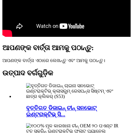
ଆପଣଙ୍କ ବାର୍ତ୍ତା ଆମକୁ ପଠାନ୍ତୁ:
ଆପଣଙ୍କ ବାର୍ତ୍ତା ଏଠାରେ ଲେଖନ୍ତୁ ଏବଂ ଆମକୁ ପଠାନ୍ତୁ।
ଉତ୍ପାଦ ବର୍ଗଗୁଡ଼ିକ
ବୃତ୍ତିଗତ ଡିଜାଇନ୍ ଚୀନ୍ ସନଭୋଟ୍
ଇଣ୍ଟରାକ୍ଟିଭ୍ ସି...