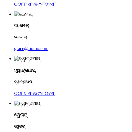
୦୦୮୬ ୧୮୨୫୯୨୮୦୧୧୮
ଇ-ମେଲ୍
ଇ-ମେଲ୍
grace@qomo.com
ହ୍ୱାଟ୍ସଆପ୍
ହ୍ୱାଟ୍ସଆପ୍
୦୦୮୬ ୧୮୨୫୯୨୮୦୧୧୮
ୱେଚାଟ୍
ୱେଚାଟ୍