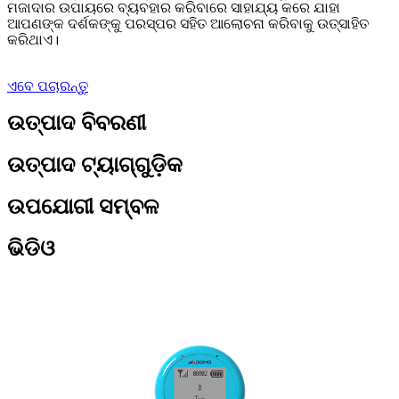
ମଜାଦାର ଉପାୟରେ ବ୍ୟବହାର କରିବାରେ ସାହାଯ୍ୟ କରେ ଯାହା
ଆପଣଙ୍କ ଦର୍ଶକଙ୍କୁ ପରସ୍ପର ସହିତ ଆଲୋଚନା କରିବାକୁ ଉତ୍ସାହିତ
କରିଥାଏ।
ଏବେ ପଚାରନ୍ତୁ
ଉତ୍ପାଦ ବିବରଣୀ
ଉତ୍ପାଦ ଟ୍ୟାଗ୍‌ଗୁଡ଼ିକ
ଉପଯୋଗୀ ସମ୍ବଳ
ଭିଡିଓ