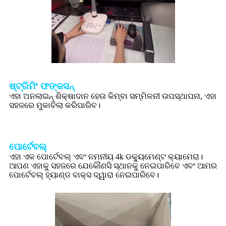
ଷ୍ଟ୍ରିମିଂ ଫଙ୍କସନ୍
ଏହା ଅନଲାଇନ୍ ଶିକ୍ଷାଦାନ ହେଉ କିମ୍ବା ସମ୍ମିଳନୀ ଉପସ୍ଥାପନା, ଏହା
ସହଜରେ ମୁକାବିଲା କରିପାରିବ।
ପୋର୍ଟେବଲ୍
ଏହା ଏକ ପୋର୍ଟେବଲ୍ ଏବଂ ନମନୀୟ 4k ଡକ୍ୟୁମେଣ୍ଟ କ୍ୟାମେରା।
ଆପଣ ଏହାକୁ ସହଜରେ ଯେକୌଣସି ସ୍ଥାନକୁ ନେଇପାରିବେ ଏବଂ ଆମର
ପୋର୍ଟେବଲ୍ ହ୍ୟାଣ୍ଡ ବାକ୍ସ ଦ୍ୱାରା ନେଇପାରିବେ।