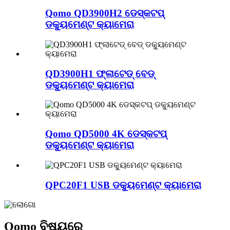
Qomo QD3900H2 ଡେସ୍କଟପ୍
ଡକ୍ୟୁମେଣ୍ଟ କ୍ୟାମେରା
QD3900H1 ଫ୍ଲାଟେଡ୍ ବେଡ୍
ଡକ୍ୟୁମେଣ୍ଟ କ୍ୟାମେରା
Qomo QD5000 4K ଡେସ୍କଟପ୍
ଡକ୍ୟୁମେଣ୍ଟ କ୍ୟାମେରା
QPC20F1 USB ଡକ୍ୟୁମେଣ୍ଟ କ୍ୟାମେରା
Qomo ବିଷୟରେ