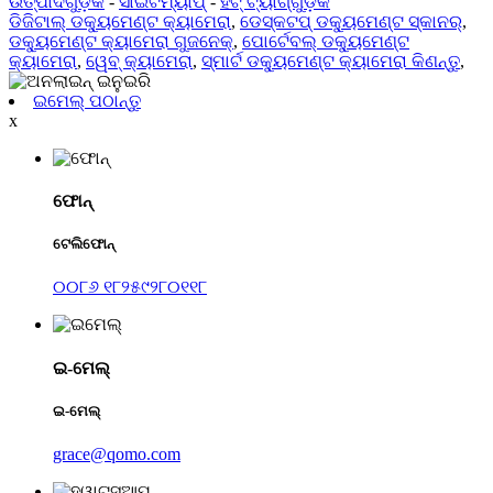
ଉତ୍ପାଦଗୁଡ଼ିକ
-
ସାଇଟମ୍ୟାପ୍
-
ହଟ୍ ଟ୍ୟାଗ୍‌ଗୁଡ଼ିକ
ଡିଜିଟାଲ୍ ଡକ୍ୟୁମେଣ୍ଟ କ୍ୟାମେରା
,
ଡେସ୍କଟପ୍ ଡକ୍ୟୁମେଣ୍ଟ ସ୍କାନର୍
,
ଡକ୍ୟୁମେଣ୍ଟ କ୍ୟାମେରା ଗୁଜନେକ୍
,
ପୋର୍ଟେବଲ୍ ଡକ୍ୟୁମେଣ୍ଟ
କ୍ୟାମେରା
,
ୱେବ୍ କ୍ୟାମେରା
,
ସ୍ମାର୍ଟ ଡକ୍ୟୁମେଣ୍ଟ କ୍ୟାମେରା କିଣନ୍ତୁ
,
ଇମେଲ୍ ପଠାନ୍ତୁ
x
ଫୋନ୍
ଟେଲିଫୋନ୍
୦୦୮୬ ୧୮୨୫୯୨୮୦୧୧୮
ଇ-ମେଲ୍
ଇ-ମେଲ୍
grace@qomo.com