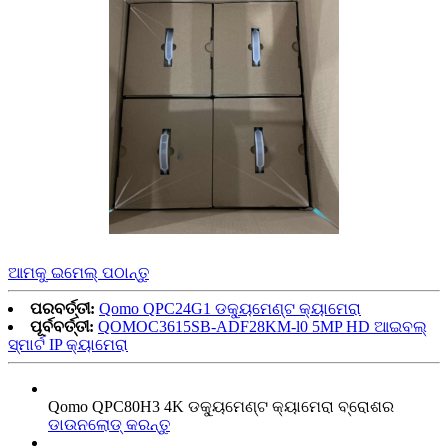
ଆମକୁ ଇମେଲ୍ ପଠାନ୍ତୁ
ପରବର୍ତ୍ତୀ:
Qomo QPC24G1 ଡକ୍ୟୁମେଣ୍ଟ କ୍ୟାମେରା
ପୂର୍ବବର୍ତ୍ତୀ:
QOMOC3615SB-ADF28KM-l0 5MP HD ଆଇବଲ୍
ସ୍ମାର୍ଟ IP କ୍ୟାମେରା
Qomo QPC80H3 4K ଡକ୍ୟୁମେଣ୍ଟ କ୍ୟାମେରା ବ୍ରୋଶର
ଡାଉନଲୋଡ୍‌ କରନ୍ତୁ