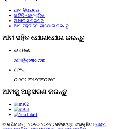
ଆମ ବିଷୟରେ
ସାର୍ଟିଫିକେଟ୍‌ଗୁଡ଼ିକ
ସାଧାରଣ ପ୍ରଶ୍ନ
ଆମ ସହିତ ଯୋଗାଯୋଗ କରନ୍ତୁ
ଆମ ସହିତ ଯୋଗାଯୋଗ କରନ୍ତୁ
ଇ-ମେଲ୍:
odm@qomo.com
ଫୋନ୍:
୦୦୮୬ ୧୮୨୫୯୨୮୦୧୧୮
ଆମକୁ ଅନୁସରଣ କରନ୍ତୁ
© କପିରାଇଟ୍ - ୨୦୧୦-୨୦୨୧ : ସର୍ବସତ୍ତ୍ଵ ସଂରକ୍ଷିତ।
ଗରମ