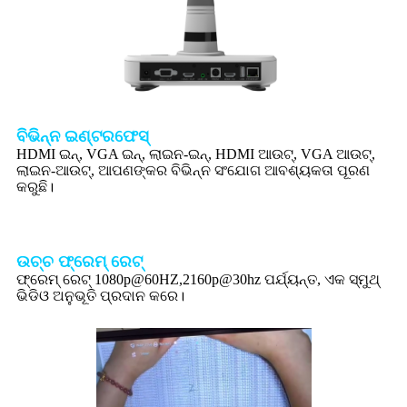
ବିଭିନ୍ନ ଇଣ୍ଟରଫେସ୍
HDMI ଇନ୍, VGA ଇନ୍, ଲାଇନ-ଇନ୍, HDMI ଆଉଟ୍, VGA ଆଉଟ୍,
ଲାଇନ-ଆଉଟ୍, ଆପଣଙ୍କର ବିଭିନ୍ନ ସଂଯୋଗ ଆବଶ୍ୟକତା ପୂରଣ
କରୁଛି।
ଉଚ୍ଚ ଫ୍ରେମ୍ ରେଟ୍
ଫ୍ରେମ୍ ରେଟ୍ 1080p@60HZ,2160p@30hz ପର୍ଯ୍ୟନ୍ତ, ଏକ ସ୍ମୁଥ୍
ଭିଡିଓ ଅନୁଭୂତି ପ୍ରଦାନ କରେ।