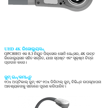
UHD 4K ରିଜୋଲ୍ୟୁସନ୍
QPC80H3 ଏକ 8.3 ନିୟୁତ ପିକ୍ସେଲ ସୋନି ସେନ୍ସର, 4K ଉଚ୍ଚ
ରିଜୋଲ୍ୟୁସନ ସହିତ ସଜ୍ଜିତ, ଯାହା ସ୍ପଷ୍ଟ ଏବଂ ସୂକ୍ଷ୍ମ ଚିତ୍ର
ପ୍ରଦାନ କରେ।
ଜୁମ୍ ଇନ୍/କମାନ୍ତୁ
୧୦x ଅପ୍ଟିକାଲ୍ ଜୁମ୍ ଏବଂ ୧୦x ଡିଜିଟାଲ୍ ଜୁମ୍, ବିଭିନ୍ନ ଉପସ୍ଥାପନା
ଆବଶ୍ୟକତାକୁ ସହଜରେ ପୂରଣ କରିପାରିବ।