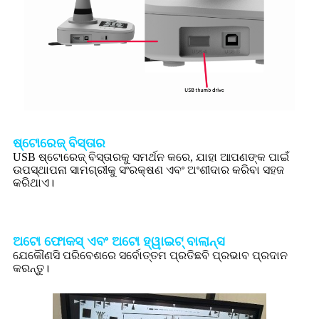
ଷ୍ଟୋରେଜ୍ ବିସ୍ତାର
USB ଷ୍ଟୋରେଜ୍ ବିସ୍ତାରକୁ ସମର୍ଥନ କରେ, ଯାହା ଆପଣଙ୍କ ପାଇଁ
ଉପସ୍ଥାପନା ସାମଗ୍ରୀକୁ ସଂରକ୍ଷଣ ଏବଂ ଅଂଶୀଦାର କରିବା ସହଜ
କରିଥାଏ।
ଅଟୋ ଫୋକସ୍ ଏବଂ ଅଟୋ ହ୍ୱାଇଟ୍ ବାଲାନ୍ସ
ଯେକୌଣସି ପରିବେଶରେ ସର୍ବୋତ୍ତମ ପ୍ରତିଛବି ପ୍ରଭାବ ପ୍ରଦାନ
କରନ୍ତୁ।