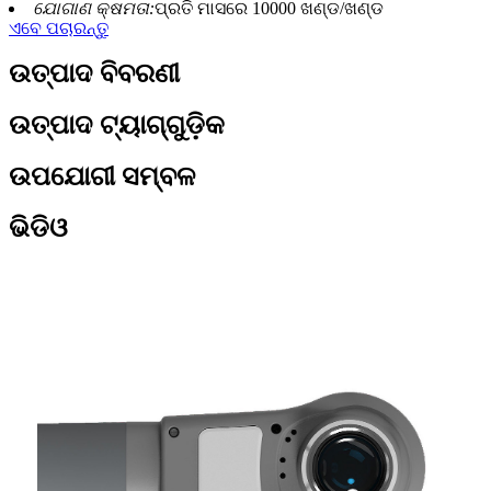
ଯୋଗାଣ କ୍ଷମତା:
ପ୍ରତି ମାସରେ 10000 ଖଣ୍ଡ/ଖଣ୍ଡ
ଏବେ ପଚାରନ୍ତୁ
ଉତ୍ପାଦ ବିବରଣୀ
ଉତ୍ପାଦ ଟ୍ୟାଗ୍‌ଗୁଡ଼ିକ
ଉପଯୋଗୀ ସମ୍ବଳ
ଭିଡିଓ