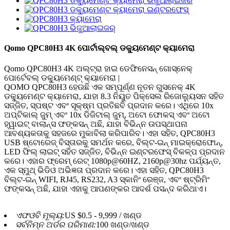
Qomo QPC80H3 4K ପୋର୍ଟାଲ୍‌ବଲ୍ ଡକ୍ୟୁମେଣ୍ଟ କ୍ୟାମେରା
Qomo QPC80H3 4K ଅଲ୍ଟ୍ରା ହାଇ ଡେଫିନେସନ୍ ଗୋସ୍ନେକ୍
ପୋର୍ଟେବଲ୍ ଡକ୍ୟୁମେଣ୍ଟ୍ କ୍ୟାମେରା |
QOMO QPC80H3 ହେଉଛି ଏକ ସମ୍ପୂର୍ଣ୍ଣ ନୂତନ ଗୁସନେକ୍ 4K
ଡକ୍ୟୁମେଣ୍ଟ କ୍ୟାମେରା, ଯାହା 8.3 ନିୟୁତ ପିକ୍ସେଲ ରିଜୋଲ୍ୟୁସନ ସହିତ
ସଜ୍ଜିତ, ସ୍ପଷ୍ଟ ଏବଂ ସୂକ୍ଷ୍ମ ପ୍ରତିଛବି ପ୍ରଦାନ କରେ। ଏଥିରେ 10x
ଅପ୍ଟିକାଲ୍ ଜୁମ୍ ଏବଂ 10x ଡିଜିଟାଲ୍ ଜୁମ୍, ଅଟୋ ଫୋକସ୍ ଏବଂ ଅଟୋ
ହ୍ୱାଇଟ୍ ବାଲାନ୍ସ ଫଙ୍କସନ୍ ଅଛି, ଯାହା ବିଭିନ୍ନ ଉପସ୍ଥାପନା
ଆବଶ୍ୟକତାକୁ ସହଜରେ ମୁକାବିଲା କରିପାରିବ। ଏହା ସହିତ, QPC80H3
USB ଷ୍ଟୋରେଜ୍ ବିସ୍ତାରକୁ ସମର୍ଥନ କରେ, ବିଲ୍ଟ-ଇନ୍ ମାଇକ୍ରୋଫୋନ୍,
LED ଫିଲ୍ ଲାଇଟ୍ ସହିତ ସଜ୍ଜିତ, ବିଭିନ୍ନ ଇଣ୍ଟରଫେସ୍ ବିକଳ୍ପ ପ୍ରଦାନ
କରେ। ଏହାର ଫ୍ରେମ୍ ରେଟ୍ 1080p@60HZ, 2160p@30hz ପର୍ଯ୍ୟନ୍ତ,
ଏକ ସ୍ମୁଥ୍ ଭିଡିଓ ଅଭିଜ୍ଞତା ପ୍ରଦାନ କରେ। ଏହା ସହିତ, QPC80H3
ବିଲ୍ଟ-ଇନ୍ WIFI, RJ45, RS232, A3 ସ୍କାନିଂ ରେଞ୍ଜ, ଏବଂ ଷ୍ଟ୍ରିମିଂ
ଫଙ୍କସନ୍ ଅଛି, ଯାହା ଏହାକୁ ଆପଣଙ୍କର ଆଦର୍ଶ ପସନ୍ଦ କରିଥାଏ।
ଏଫଓବି ମୂଲ୍ୟ:
US $0.5 - 9,999 / ଖଣ୍ଡ
ସର୍ବନିମ୍ନ ଅର୍ଡର ପରିମାଣ:
100 ଖଣ୍ଡ/ଖଣ୍ଡ