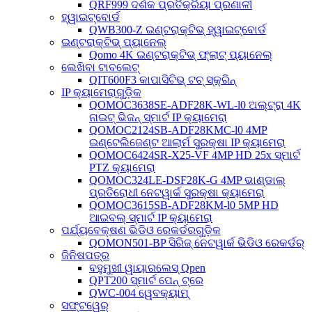
QRF999 ଦର୍ଶକ ପ୍ରତିକ୍ରିୟା ପ୍ରଣାଳୀ
ହ୍ୱାଇଟ୍‌ବୋର୍ଡ
QWB300-Z ଇଣ୍ଟରାକ୍ଟିଭ୍ ହ୍ୱାଇଟ୍‌ବୋର୍ଡ
ଇଣ୍ଟରାକ୍ଟିଭ୍ ପ୍ୟାନେଲ୍
Qomo 4K ଇଣ୍ଟରାକ୍ଟିଭ୍ ଫ୍ଲାଟ୍ ପ୍ୟାନେଲ୍
ଲେଖିବା ଟାବଲେଟ୍
QIT600F3 କାପାସିଟିଭ୍ ଟଚ୍ ସ୍କ୍ରିନ୍
IP କ୍ୟାମେରାଗୁଡ଼ିକ
QOMOC3638SE-ADF28K-WL-l0 ​​ଅଲ୍ଟ୍ରା 4K
ନାଇଟ୍ ଭିଜନ୍ ସ୍ମାର୍ଟ IP କ୍ୟାମେରା
QOMOC2124SB-ADF28KMC-l0 4MP
ଇଣ୍ଟେଲିଜେଣ୍ଟ ଆଲାର୍ମ ସୁରକ୍ଷା IP କ୍ୟାମେରା
QOMOC6424SR-X25-VF 4MP HD 25x ସ୍ମାର୍ଟ
PTZ କ୍ୟାମେରା
QOMOC324LE-DSF28K-G 4MP ଭାଣ୍ଡାଲ୍
ପ୍ରତିରୋଧୀ ନେଟୱାର୍କ ସୁରକ୍ଷା କ୍ୟାମେରା
QOMOC3615SB-ADF28KM-l0 5MP HD
ଆଇବଲ୍ ସ୍ମାର୍ଟ IP କ୍ୟାମେରା
ପର୍ଯ୍ୟବେକ୍ଷଣ ଭିଡିଓ ରେକର୍ଡରଗୁଡ଼ିକ
QOMON501-BP ସିରିଜ୍ ନେଟୱାର୍କ ଭିଡିଓ ରେକର୍ଡର୍
ଜିନିଷପତ୍ର
ବହୁମୁଖୀ ୱାୟାରଲେସ୍ Qpen
QPT200 ସ୍ମାର୍ଟ ପେନ୍ ଟ୍ରେ
QWC-004 ୱେବକ୍ୟାମ୍
ସଫ୍ଟୱେର୍