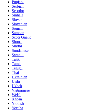
Punjabi
Serbian
Sesotho
Sinhala
Slovak
Slovenian
Somali
Samoan
Scots Gaelic
Shona
Sindhi
Sundanese
Swahili
Tajik
Tamil
Telugu
Thai
Ukrainian
Urdu
Uzbek
Vietnamese
Welsh
Xhosa
Yiddish
Yoruba