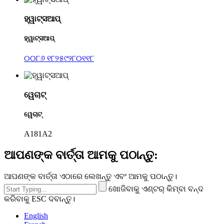
ହ୍ୱାଟ୍ସଆପ୍
ହ୍ୱାଟ୍ସଆପ୍
୦୦୮୬ ୧୮୨୫୯୨୮୦୧୧୮
ୱେଚାଟ୍
ୱେଚାଟ୍
A181A2
ଆପଣଙ୍କ ବାର୍ତ୍ତା ଆମକୁ ପଠାନ୍ତୁ:
ଆପଣଙ୍କ ବାର୍ତ୍ତା ଏଠାରେ ଲେଖନ୍ତୁ ଏବଂ ଆମକୁ ପଠାନ୍ତୁ।
ଖୋଜିବାକୁ ଏଣ୍ଟର୍ କିମ୍ବା ବନ୍ଦ
କରିବାକୁ ESC ଦବାନ୍ତୁ।
English