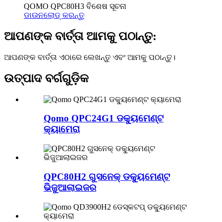
QOMO QPC80H3 ବିଶେଷ ସୂଚନା
ଡାଉନଲୋଡ୍‌ କରନ୍ତୁ
ଆପଣଙ୍କ ବାର୍ତ୍ତା ଆମକୁ ପଠାନ୍ତୁ:
ଆପଣଙ୍କ ବାର୍ତ୍ତା ଏଠାରେ ଲେଖନ୍ତୁ ଏବଂ ଆମକୁ ପଠାନ୍ତୁ।
ଉତ୍ପାଦ ବର୍ଗଗୁଡ଼ିକ
Qomo QPC24G1 ଡକ୍ୟୁମେଣ୍ଟ
କ୍ୟାମେରା
QPC80H2 ଗୁସନେକ୍ ଡକ୍ୟୁମେଣ୍ଟ
ଭିଜୁଆଲାଇଜର