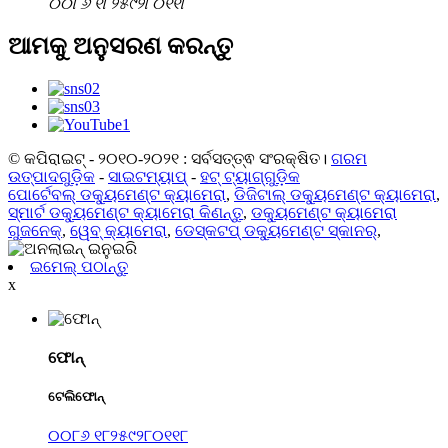
୦୦୮୬ ୧୮୨୫୯୨୮୦୧୧୮
ଆମକୁ ଅନୁସରଣ କରନ୍ତୁ
© କପିରାଇଟ୍ - ୨୦୧୦-୨୦୨୧ : ସର୍ବସତ୍ତ୍ଵ ସଂରକ୍ଷିତ।
ଗରମ
ଉତ୍ପାଦଗୁଡ଼ିକ
-
ସାଇଟମ୍ୟାପ୍
-
ହଟ୍ ଟ୍ୟାଗ୍‌ଗୁଡ଼ିକ
ପୋର୍ଟେବଲ୍ ଡକ୍ୟୁମେଣ୍ଟ କ୍ୟାମେରା
,
ଡିଜିଟାଲ୍ ଡକ୍ୟୁମେଣ୍ଟ କ୍ୟାମେରା
,
ସ୍ମାର୍ଟ ଡକ୍ୟୁମେଣ୍ଟ କ୍ୟାମେରା କିଣନ୍ତୁ
,
ଡକ୍ୟୁମେଣ୍ଟ କ୍ୟାମେରା
ଗୁଜନେକ୍
,
ୱେବ୍ କ୍ୟାମେରା
,
ଡେସ୍କଟପ୍ ଡକ୍ୟୁମେଣ୍ଟ ସ୍କାନର୍
,
ଇମେଲ୍ ପଠାନ୍ତୁ
x
ଫୋନ୍
ଟେଲିଫୋନ୍
୦୦୮୬ ୧୮୨୫୯୨୮୦୧୧୮