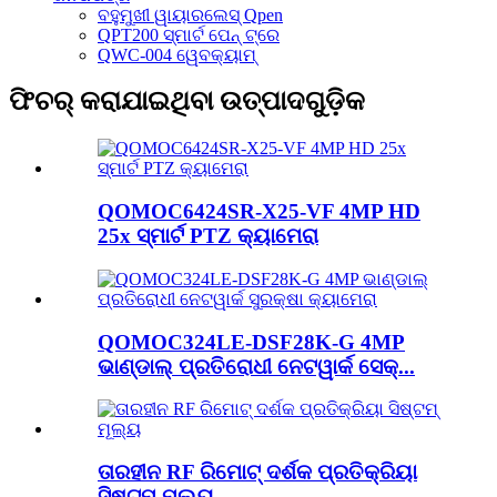
ବହୁମୁଖୀ ୱାୟାରଲେସ୍ Qpen
QPT200 ସ୍ମାର୍ଟ ପେନ୍ ଟ୍ରେ
QWC-004 ୱେବକ୍ୟାମ୍
ଫିଚର୍ କରାଯାଇଥିବା ଉତ୍ପାଦଗୁଡ଼ିକ
QOMOC6424SR-X25-VF 4MP HD
25x ସ୍ମାର୍ଟ PTZ କ୍ୟାମେରା
QOMOC324LE-DSF28K-G 4MP
ଭାଣ୍ଡାଲ୍ ପ୍ରତିରୋଧୀ ନେଟୱାର୍କ ସେକ୍...
ତାରହୀନ RF ରିମୋଟ୍ ଦର୍ଶକ ପ୍ରତିକ୍ରିୟା
ସିଷ୍ଟମ୍ ମୂଲ୍ୟ