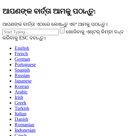
ଆପଣଙ୍କ ବାର୍ତ୍ତା ଆମକୁ ପଠାନ୍ତୁ:
ଆପଣଙ୍କ ବାର୍ତ୍ତା ଏଠାରେ ଲେଖନ୍ତୁ ଏବଂ ଆମକୁ ପଠାନ୍ତୁ।
ଖୋଜିବାକୁ ଏଣ୍ଟର୍ କିମ୍ବା ବନ୍ଦ
କରିବାକୁ ESC ଦବାନ୍ତୁ।
English
French
German
Portuguese
Spanish
Russian
Japanese
Korean
Arabic
Irish
Greek
Turkish
Italian
Danish
Romanian
Indonesian
Czech