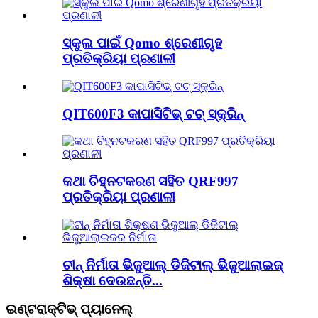
ସ୍କୁଲ ପାଇଁ Qomo ଶ୍ରେଣୀଗୃହ
ପ୍ରତିକ୍ରିୟା ପ୍ରଣାଳୀ
QIT600F3 କାପାସିଟିଭ୍ ଟଚ୍ ସ୍କ୍ରିନ୍
କଥା ଚିହ୍ନଟକରଣ ସହିତ QRF997
ପ୍ରତିକ୍ରିୟା ପ୍ରଣାଳୀ
ଚୀନ୍ ନିର୍ମାତା ଭିଜୁଆଲ୍ ଡିଜିଟାଲ୍ ଭିଜୁଆଲାଇଜ୍
ଶିକ୍ଷା ଦେଉଛନ୍ତି...
ଇଣ୍ଟରାକ୍ଟିଭ୍ ପ୍ୟାନେଲ୍