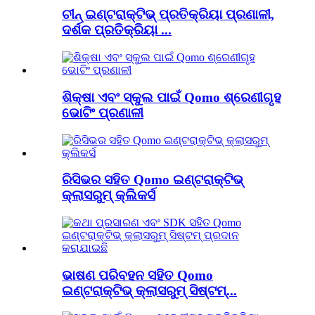
ଚୀନ୍ ଇଣ୍ଟରାକ୍ଟିଭ୍ ପ୍ରତିକ୍ରିୟା ପ୍ରଣାଳୀ,
ଦର୍ଶକ ପ୍ରତିକ୍ରିୟା ...
ଶିକ୍ଷା ଏବଂ ସ୍କୁଲ ପାଇଁ Qomo ଶ୍ରେଣୀଗୃହ
ଭୋଟିଂ ପ୍ରଣାଳୀ
ରିସିଭର ସହିତ Qomo ଇଣ୍ଟରାକ୍ଟିଭ୍
କ୍ଲାସରୁମ୍ କ୍ଲିକର୍ସ
ଭାଷଣ ପରିବହନ ସହିତ Qomo
ଇଣ୍ଟରାକ୍ଟିଭ୍ କ୍ଲାସରୁମ୍ ସିଷ୍ଟମ୍...