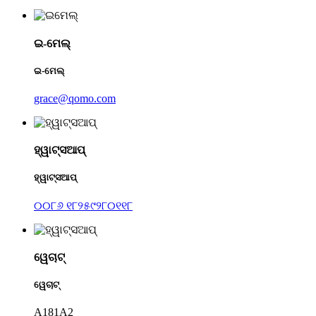
ଇ-ମେଲ୍
ଇ-ମେଲ୍
grace@qomo.com
ହ୍ୱାଟ୍ସଆପ୍
ହ୍ୱାଟ୍ସଆପ୍
୦୦୮୬ ୧୮୨୫୯୨୮୦୧୧୮
ୱେଚାଟ୍
ୱେଚାଟ୍
A181A2