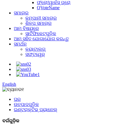
ଫ୍ଲୋ!ୱାର୍କସ୍ ପ୍ରୋ
QVoteName
ସମାଚାର
କମ୍ପାନୀ ସମାଚାର
ଶିଳ୍ପ ସମାଚାର
ଆମ ବିଷୟରେ
ସାର୍ଟିଫିକେଟ୍‌ଗୁଡ଼ିକ
ଆମ ସହିତ ଯୋଗାଯୋଗ କରନ୍ତୁ
ସମର୍ଥନ
କ୍ୟାଟାଲଗ୍
ସଫ୍ଟୱେର୍
English
ଘର
ଉତ୍ପାଦଗୁଡ଼ିକ
ଇଣ୍ଟରାକ୍ଟିଭ୍ ପ୍ୟାନେଲ୍
ବର୍ଗଗୁଡ଼ିକ