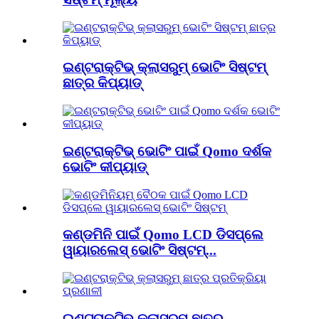
ଇଣ୍ଟରାକ୍ଟିଭ୍ କ୍ଲାସରୁମ୍ ଭୋଟିଂ ସିଷ୍ଟମ୍
ଛାତ୍ର କିପ୍ୟାଡ୍
ଇଣ୍ଟରାକ୍ଟିଭ୍ ଭୋଟିଂ ପାଇଁ Qomo ଦର୍ଶକ
ଭୋଟିଂ କୀପ୍ୟାଡ୍
କଣ୍ଡମିନି ପାଇଁ Qomo LCD ଡିସପ୍ଲେ
ୱାୟାରଲେସ୍ ଭୋଟିଂ ସିଷ୍ଟମ୍...
ଇଣ୍ଟରାକ୍ଟିଭ୍ କ୍ଲାସରୁମ୍ ଛାତ୍ର