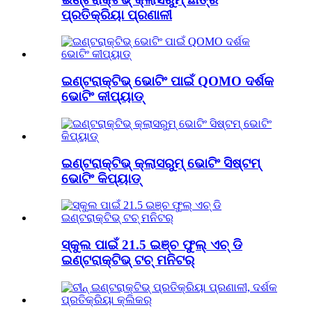
ପ୍ରତିକ୍ରିୟା ପ୍ରଣାଳୀ
ଇଣ୍ଟରାକ୍ଟିଭ୍ ଭୋଟିଂ ପାଇଁ QOMO ଦର୍ଶକ
ଭୋଟିଂ କୀପ୍ୟାଡ୍
ଇଣ୍ଟରାକ୍ଟିଭ୍ କ୍ଲାସରୁମ୍ ଭୋଟିଂ ସିଷ୍ଟମ୍
ଭୋଟିଂ କିପ୍ୟାଡ୍
ସ୍କୁଲ ପାଇଁ 21.5 ଇଞ୍ଚ ଫୁଲ୍ ଏଚ୍ ଡି
ଇଣ୍ଟରାକ୍ଟିଭ୍ ଟଚ୍ ମନିଟର୍