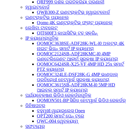
QRF999 ଦର୍ଶକ ପ୍ରତିକ୍ରିୟା ପ୍ରଣାଳୀ
ହ୍ୱାଇଟ୍‌ବୋର୍ଡ
QWB300-Z ଇଣ୍ଟରାକ୍ଟିଭ୍ ହ୍ୱାଇଟ୍‌ବୋର୍ଡ
ଇଣ୍ଟରାକ୍ଟିଭ୍ ପ୍ୟାନେଲ୍
Qomo 4K ଇଣ୍ଟରାକ୍ଟିଭ୍ ଫ୍ଲାଟ୍ ପ୍ୟାନେଲ୍
ଲେଖିବା ଟାବଲେଟ୍
QIT600F3 କାପାସିଟିଭ୍ ଟଚ୍ ସ୍କ୍ରିନ୍
IP କ୍ୟାମେରାଗୁଡ଼ିକ
QOMOC3638SE-ADF28K-WL-l0 ​​ଅଲ୍ଟ୍ରା 4K
ନାଇଟ୍ ଭିଜନ୍ ସ୍ମାର୍ଟ IP କ୍ୟାମେରା
QOMOC2124SB-ADF28KMC-l0 4MP
ଇଣ୍ଟେଲିଜେଣ୍ଟ ଆଲାର୍ମ ସୁରକ୍ଷା IP କ୍ୟାମେରା
QOMOC6424SR-X25-VF 4MP HD 25x ସ୍ମାର୍ଟ
PTZ କ୍ୟାମେରା
QOMOC324LE-DSF28K-G 4MP ଭାଣ୍ଡାଲ୍
ପ୍ରତିରୋଧୀ ନେଟୱାର୍କ ସୁରକ୍ଷା କ୍ୟାମେରା
QOMOC3615SB-ADF28KM-l0 5MP HD
ଆଇବଲ୍ ସ୍ମାର୍ଟ IP କ୍ୟାମେରା
ପର୍ଯ୍ୟବେକ୍ଷଣ ଭିଡିଓ ରେକର୍ଡରଗୁଡ଼ିକ
QOMON501-BP ସିରିଜ୍ ନେଟୱାର୍କ ଭିଡିଓ ରେକର୍ଡର୍
ଜିନିଷପତ୍ର
ବହୁମୁଖୀ ୱାୟାରଲେସ୍ Qpen
QPT200 ସ୍ମାର୍ଟ ପେନ୍ ଟ୍ରେ
QWC-004 ୱେବକ୍ୟାମ୍
ସଫ୍ଟୱେର୍