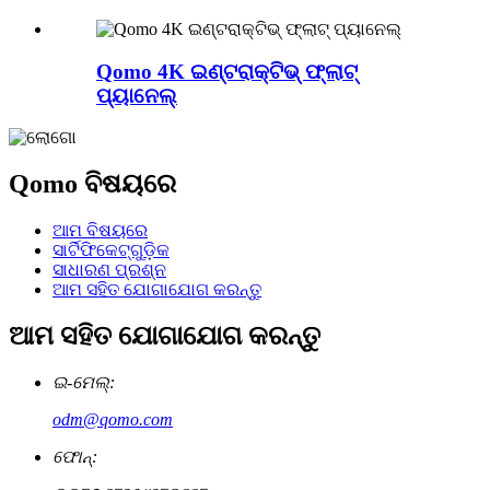
Qomo 4K ଇଣ୍ଟରାକ୍ଟିଭ୍ ଫ୍ଲାଟ୍
ପ୍ୟାନେଲ୍
Qomo ବିଷୟରେ
ଆମ ବିଷୟରେ
ସାର୍ଟିଫିକେଟ୍‌ଗୁଡ଼ିକ
ସାଧାରଣ ପ୍ରଶ୍ନ
ଆମ ସହିତ ଯୋଗାଯୋଗ କରନ୍ତୁ
ଆମ ସହିତ ଯୋଗାଯୋଗ କରନ୍ତୁ
ଇ-ମେଲ୍:
odm@qomo.com
ଫୋନ୍: