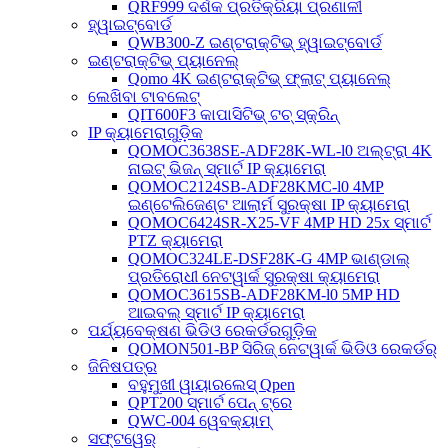
QRF999 ଦର୍ଶକ ପ୍ରତିକ୍ରିୟା ପ୍ରଣାଳୀ
ହ୍ୱାଇଟ୍‌ବୋର୍ଡ
QWB300-Z ଇଣ୍ଟରାକ୍ଟିଭ୍ ହ୍ୱାଇଟ୍‌ବୋର୍ଡ
ଇଣ୍ଟରାକ୍ଟିଭ୍ ପ୍ୟାନେଲ୍
Qomo 4K ଇଣ୍ଟରାକ୍ଟିଭ୍ ଫ୍ଲାଟ୍ ପ୍ୟାନେଲ୍
ଲେଖିବା ଟାବଲେଟ୍
QIT600F3 କାପାସିଟିଭ୍ ଟଚ୍ ସ୍କ୍ରିନ୍
IP କ୍ୟାମେରାଗୁଡ଼ିକ
QOMOC3638SE-ADF28K-WL-l0 ​​ଅଲ୍ଟ୍ରା 4K
ନାଇଟ୍ ଭିଜନ୍ ସ୍ମାର୍ଟ IP କ୍ୟାମେରା
QOMOC2124SB-ADF28KMC-l0 4MP
ଇଣ୍ଟେଲିଜେଣ୍ଟ ଆଲାର୍ମ ସୁରକ୍ଷା IP କ୍ୟାମେରା
QOMOC6424SR-X25-VF 4MP HD 25x ସ୍ମାର୍ଟ
PTZ କ୍ୟାମେରା
QOMOC324LE-DSF28K-G 4MP ଭାଣ୍ଡାଲ୍
ପ୍ରତିରୋଧୀ ନେଟୱାର୍କ ସୁରକ୍ଷା କ୍ୟାମେରା
QOMOC3615SB-ADF28KM-l0 5MP HD
ଆଇବଲ୍ ସ୍ମାର୍ଟ IP କ୍ୟାମେରା
ପର୍ଯ୍ୟବେକ୍ଷଣ ଭିଡିଓ ରେକର୍ଡରଗୁଡ଼ିକ
QOMON501-BP ସିରିଜ୍ ନେଟୱାର୍କ ଭିଡିଓ ରେକର୍ଡର୍
ଜିନିଷପତ୍ର
ବହୁମୁଖୀ ୱାୟାରଲେସ୍ Qpen
QPT200 ସ୍ମାର୍ଟ ପେନ୍ ଟ୍ରେ
QWC-004 ୱେବକ୍ୟାମ୍
ସଫ୍ଟୱେର୍