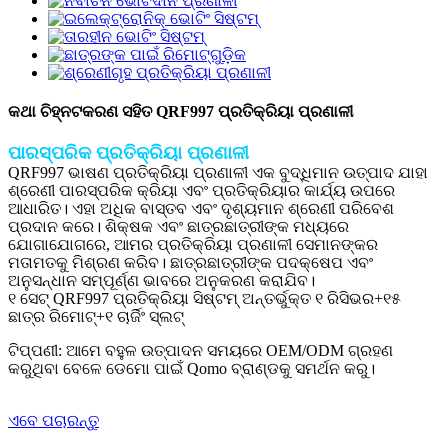
କଥା ଚିହ୍ନଟକରଣ ସହିତ QRF997 ପ୍ରତିକ୍ରିୟା ପ୍ରଣାଳୀ
ପାରସ୍ପରିକ ପ୍ରତିକ୍ରିୟା ପ୍ରଣାଳୀ
QRF997 ଭାଷଣ ପ୍ରତିକ୍ରିୟା ପ୍ରଣାଳୀ ଏକ ବୁଦ୍ଧିମାନ ଉତ୍ପାଦ ଯାହା
ଶ୍ରେଣୀ ପାରସ୍ପରିକ କ୍ରିୟା ଏବଂ ପ୍ରତିକ୍ରିୟାର କାର୍ଯ୍ୟ ଉପରେ
ଆଧାରିତ। ଏହା ଅଧିକ ବାସ୍ତବ ଏବଂ ଦୃଶ୍ୟମାନ ଶ୍ରେଣୀ ପରିବେଶ
ପ୍ରଦାନ କରେ। ଶିକ୍ଷକ ଏବଂ ଛାତ୍ରଛାତ୍ରୀଙ୍କ ମଧ୍ୟରେ
ଯୋଗାଯୋଗରେ, ଆମର ପ୍ରତିକ୍ରିୟା ପ୍ରଣାଳୀ ସେମାନଙ୍କର
ମତାମତକୁ ମିଶ୍ରଣ କରିବ। ଛାତ୍ରଛାତ୍ରୀଙ୍କ ପଦକ୍ଷେପ ଏବଂ
ଅନୁସନ୍ଧାନ ସମ୍ପୂର୍ଣ୍ଣ ଭାବରେ ଅନୁକରଣ କରାଯିବ।
୧ ସେଟ୍ QRF997 ପ୍ରତିକ୍ରିୟା ସିଷ୍ଟମ୍ ଅନ୍ତର୍ଭୁକ୍ତ ୧ ରିସିଭର+୧୫
ଛାତ୍ର ରିମୋଟ୍+୧ ଚାର୍ଜିଂ ସ୍ଲଟ୍
ଟିପ୍ପଣୀ: ଆମେ ବହୁଳ ଉତ୍ପାଦନ ସମୟରେ OEM/ODM ଗ୍ରହଣ
କରୁଥିବା ବେଳେ ଡେମୋ ପାଇଁ Qomo ବ୍ରାଣ୍ଡକୁ ସମର୍ଥନ କରୁ।
ଏବେ ପଚାରନ୍ତୁ