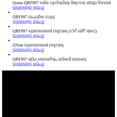
Qomo QRF997 ଦର୍ଶକ ପ୍ରତିକ୍ରିୟା ସିଷ୍ଟମର ଶୀଘ୍ର ବିବରଣୀ
ଡାଉନଲୋଡ୍‌ କରନ୍ତୁ
QRF997 ଯାନ୍ତ୍ରିକ ତଥ୍ୟ
ଡାଉନଲୋଡ୍‌ କରନ୍ତୁ
QRF997 ବ୍ୟବହାରକାରୀ ମାନୁଆଲ୍ (15ଟି ଚାର୍ଜିଂ ସ୍ଲଟ୍)
ଡାଉନଲୋଡ୍‌ କରନ୍ତୁ
QVote ବ୍ୟବହାରକାରୀ ମାନୁଆଲ୍
ଡାଉନଲୋଡ୍‌ କରନ୍ତୁ
QRF997 ସ୍ପିଚ୍ ରେଗୋନିସନ୍ କ୍ଲିକର୍ସ ବ୍ରୋଶର୍
ଡାଉନଲୋଡ୍‌ କରନ୍ତୁ