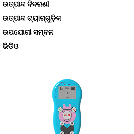
ଉତ୍ପାଦ ବିବରଣୀ
ଉତ୍ପାଦ ଟ୍ୟାଗ୍‌ଗୁଡ଼ିକ
ଉପଯୋଗୀ ସମ୍ବଳ
ଭିଡିଓ