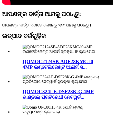
ଆପଣଙ୍କ ବାର୍ତ୍ତା ଆମକୁ ପଠାନ୍ତୁ:
ଆପଣଙ୍କ ବାର୍ତ୍ତା ଏଠାରେ ଲେଖନ୍ତୁ ଏବଂ ଆମକୁ ପଠାନ୍ତୁ।
ଉତ୍ପାଦ ବର୍ଗଗୁଡ଼ିକ
QOMOC2124SB-ADF28KMC-l0
4MP ଇଣ୍ଟେଲିଜେଣ୍ଟ ଆଲାର୍ମ ସ...
QOMOC324LE-DSF28K-G 4MP
ଭାଣ୍ଡାଲ୍ ପ୍ରତିରୋଧୀ ନେଟୱର୍କ...