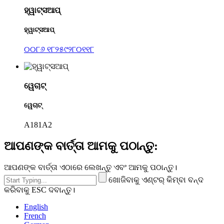
ହ୍ୱାଟ୍ସଆପ୍
ହ୍ୱାଟ୍ସଆପ୍
୦୦୮୬ ୧୮୨୫୯୨୮୦୧୧୮
ୱେଚାଟ୍
ୱେଚାଟ୍
A181A2
ଆପଣଙ୍କ ବାର୍ତ୍ତା ଆମକୁ ପଠାନ୍ତୁ:
ଆପଣଙ୍କ ବାର୍ତ୍ତା ଏଠାରେ ଲେଖନ୍ତୁ ଏବଂ ଆମକୁ ପଠାନ୍ତୁ।
ଖୋଜିବାକୁ ଏଣ୍ଟର୍ କିମ୍ବା ବନ୍ଦ
କରିବାକୁ ESC ଦବାନ୍ତୁ।
English
French