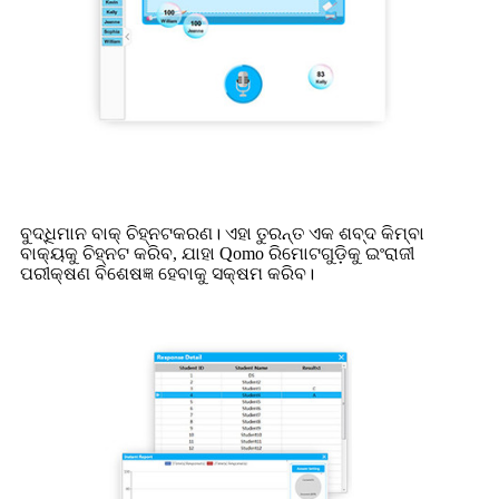
ବୁଦ୍ଧିମାନ ବାକ୍ ଚିହ୍ନଟକରଣ। ଏହା ତୁରନ୍ତ ଏକ ଶବ୍ଦ କିମ୍ବା
ବାକ୍ୟକୁ ଚିହ୍ନଟ କରିବ, ଯାହା Qomo ରିମୋଟଗୁଡ଼ିକୁ ଇଂରାଜୀ
ପରୀକ୍ଷଣ ବିଶେଷଜ୍ଞ ହେବାକୁ ସକ୍ଷମ କରିବ।