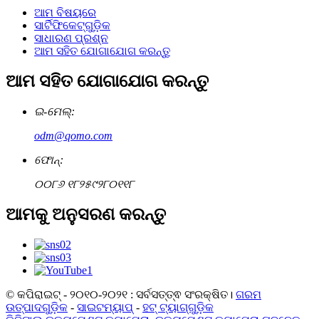
ଆମ ବିଷୟରେ
ସାର୍ଟିଫିକେଟ୍‌ଗୁଡ଼ିକ
ସାଧାରଣ ପ୍ରଶ୍ନ
ଆମ ସହିତ ଯୋଗାଯୋଗ କରନ୍ତୁ
ଆମ ସହିତ ଯୋଗାଯୋଗ କରନ୍ତୁ
ଇ-ମେଲ୍:
odm@qomo.com
ଫୋନ୍:
୦୦୮୬ ୧୮୨୫୯୨୮୦୧୧୮
ଆମକୁ ଅନୁସରଣ କରନ୍ତୁ
© କପିରାଇଟ୍ - ୨୦୧୦-୨୦୨୧ : ସର୍ବସତ୍ତ୍ଵ ସଂରକ୍ଷିତ।
ଗରମ
ଉତ୍ପାଦଗୁଡ଼ିକ
-
ସାଇଟମ୍ୟାପ୍
-
ହଟ୍ ଟ୍ୟାଗ୍‌ଗୁଡ଼ିକ