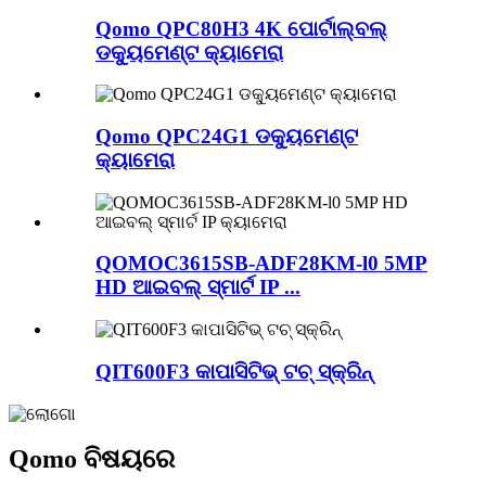
Qomo QPC80H3 4K ପୋର୍ଟାଲ୍‌ବଲ୍
ଡକ୍ୟୁମେଣ୍ଟ କ୍ୟାମେରା
Qomo QPC24G1 ଡକ୍ୟୁମେଣ୍ଟ
କ୍ୟାମେରା
QOMOC3615SB-ADF28KM-l0 5MP
HD ଆଇବଲ୍ ସ୍ମାର୍ଟ IP ...
QIT600F3 କାପାସିଟିଭ୍ ଟଚ୍ ସ୍କ୍ରିନ୍
Qomo ବିଷୟରେ