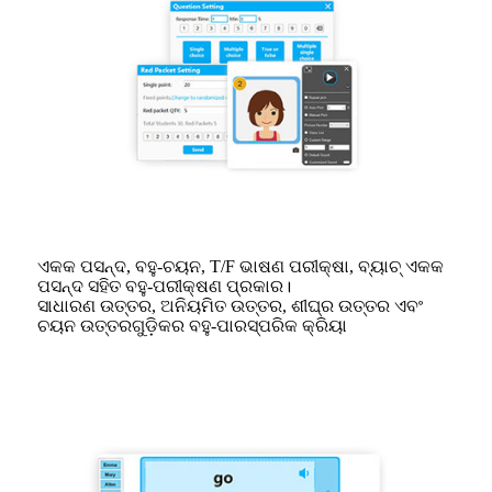
ଏକକ ପସନ୍ଦ, ବହୁ-ଚୟନ, T/F ଭାଷଣ ପରୀକ୍ଷା, ବ୍ୟାଚ୍ ଏକକ
ପସନ୍ଦ ସହିତ ବହୁ-ପରୀକ୍ଷଣ ପ୍ରକାର।
ସାଧାରଣ ଉତ୍ତର, ଅନିୟମିତ ଉତ୍ତର, ଶୀଘ୍ର ଉତ୍ତର ଏବଂ
ଚୟନ ଉତ୍ତରଗୁଡ଼ିକର ବହୁ-ପାରସ୍ପରିକ କ୍ରିୟା