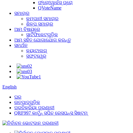
ଫ୍ଲୋ!ୱାର୍କସ୍ ପ୍ରୋ
QVoteName
ସମାଚାର
କମ୍ପାନୀ ସମାଚାର
ଶିଳ୍ପ ସମାଚାର
ଆମ ବିଷୟରେ
ସାର୍ଟିଫିକେଟ୍‌ଗୁଡ଼ିକ
ଆମ ସହିତ ଯୋଗାଯୋଗ କରନ୍ତୁ
ସମର୍ଥନ
କ୍ୟାଟାଲଗ୍
ସଫ୍ଟୱେର୍
English
ଘର
ଉତ୍ପାଦଗୁଡ଼ିକ
ପ୍ରତିକ୍ରିୟା ପ୍ରଣାଳୀ
QRF997 କାର୍ଟୁନ୍ ସ୍ପିଚ୍ ରେସପନ୍ସ ସିଷ୍ଟମ୍