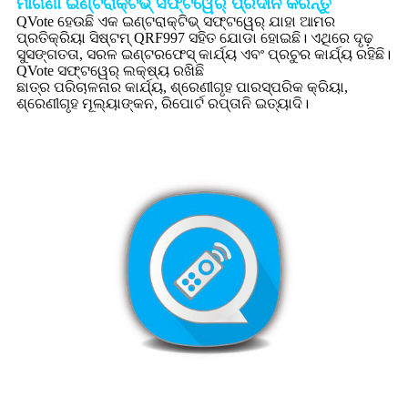
ମାଗଣା ଇଣ୍ଟରାକ୍ଟିଭ୍ ସଫ୍ଟୱେର୍ ପ୍ରଦାନ କରନ୍ତୁ
QVote ହେଉଛି ଏକ ଇଣ୍ଟରାକ୍ଟିଭ୍ ସଫ୍ଟୱେର୍ ଯାହା ଆମର
ପ୍ରତିକ୍ରିୟା ସିଷ୍ଟମ୍ QRF997 ସହିତ ଯୋଡା ହୋଇଛି। ଏଥିରେ ଦୃଢ଼
ସୁସଙ୍ଗତତା, ସରଳ ଇଣ୍ଟରଫେସ୍ କାର୍ଯ୍ୟ ଏବଂ ପ୍ରଚୁର କାର୍ଯ୍ୟ ରହିଛି।
QVote ସଫ୍ଟୱେର୍ ଲକ୍ଷ୍ୟ ରଖିଛି
ଛାତ୍ର ପରିଚାଳନାର କାର୍ଯ୍ୟ, ଶ୍ରେଣୀଗୃହ ପାରସ୍ପରିକ କ୍ରିୟା,
ଶ୍ରେଣୀଗୃହ ମୂଲ୍ୟାଙ୍କନ, ରିପୋର୍ଟ ରପ୍ତାନି ଇତ୍ୟାଦି।