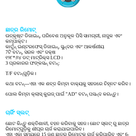
ଛାତ୍ର ରିମୋଟ୍
ଉତ୍କୃଷ୍ଟ ଡିଜାଇନ୍, ପରିବେଶ ଅନୁକୂଳ ପିସି ସାମଗ୍ରୀ, ନାଜୁକ ଏବଂ
କମ୍ପାକ୍ଟ।
କାର୍ଟୁନ୍ ଇଣ୍ଟରଫେସ୍ ଡିଜାଇନ୍, ସୁନ୍ଦର ଏବଂ ଆକର୍ଷଣୀୟ
7ଟି ବଟନ୍, ସରଳ ଏବଂ ଦକ୍ଷ
୧୨୮*୬୪ ଡଟ୍ ମାଟ୍ରିକ୍ସ LCD।
3 ପ୍ରକାରର ଫଙ୍କସନ୍ ବଟନ୍:
T/F ବଟନ୍‌ଗୁଡ଼ିକ।
କଥା ବଟନ୍---ଏହା ଏକ ଶବ୍ଦ କିମ୍ବା ବାକ୍ୟକୁ ସହଜରେ ଚିହ୍ନଟ କରିବ।
ପୋଲ କିମ୍ବା କ୍ଲାସ୍ କୁଇଜ୍ ପାଇଁ "AD" ବଟନ୍ ପସନ୍ଦ କରନ୍ତୁ।
ଚାର୍ଜିଂ ସ୍ଲଟ୍
ଛୋଟ କିନ୍ତୁ ଶକ୍ତିଶାଳୀ, ବହନ କରିବାକୁ ସହଜ। ଛୋଟ ସ୍ଲଟ୍ ରୁ ଛାତ୍ର
ରିମୋଟ୍‌ଗୁଡ଼ିକୁ ଶୀଘ୍ର ଚାର୍ଜ କରାଯାଇପାରିବ।
ଏହା ଏକା ସମୟରେ 15 ଜଣ ଛାତ୍ର ରିମୋଟକୁ ଚାର୍ଜ କରିପାରିବ ଏବଂ 6-