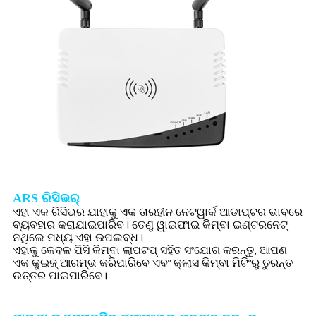
ARS ରିସିଭର୍
ଏହା ଏକ ରିସିଭର ଯାହାକୁ ଏକ ତାରହୀନ ନେଟୱାର୍କ ଆଡାପ୍ଟର ଭାବରେ
ବ୍ୟବହାର କରାଯାଇପାରିବ। ତେଣୁ ୱାଇଫାଇ କିମ୍ବା ଇଣ୍ଟରନେଟ୍
ନଥିଲେ ମଧ୍ୟ ଏହା ଉପଲବ୍ଧ।
ଏହାକୁ କେବଳ ପିସି କିମ୍ବା ଲାପଟପ୍ ସହିତ ସଂଯୋଗ କରନ୍ତୁ, ଆପଣ
ଏକ କୁଇଜ୍ ଆରମ୍ଭ କରିପାରିବେ ଏବଂ କ୍ଲାସ କିମ୍ବା ମିଟିଂରୁ ତୁରନ୍ତ
ଉତ୍ତର ପାଇପାରିବେ।