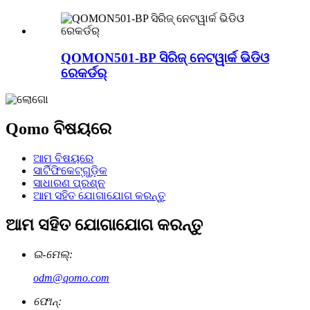
QOMON501-BP ସିରିଜ୍ ନେଟୱାର୍କ ଭିଡିଓ
ରେକର୍ଡର୍
Qomo ବିଷୟରେ
ଆମ ବିଷୟରେ
ସାର୍ଟିଫିକେଟ୍‌ଗୁଡ଼ିକ
ସାଧାରଣ ପ୍ରଶ୍ନ
ଆମ ସହିତ ଯୋଗାଯୋଗ କରନ୍ତୁ
ଆମ ସହିତ ଯୋଗାଯୋଗ କରନ୍ତୁ
ଇ-ମେଲ୍:
odm@qomo.com
ଫୋନ୍: