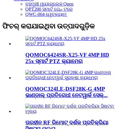
ବହୁମୁଖୀ ୱାୟାରଲେସ୍ Qpen
QPT200 ସ୍ମାର୍ଟ ପେନ୍ ଟ୍ରେ
QWC-004 ୱେବକ୍ୟାମ୍
ଫିଚର୍ କରାଯାଇଥିବା ଉତ୍ପାଦଗୁଡ଼ିକ
QOMOC6424SR-X25-VF 4MP HD
25x ସ୍ମାର୍ଟ PTZ କ୍ୟାମେରା
QOMOC324LE-DSF28K-G 4MP
ଭାଣ୍ଡାଲ୍ ପ୍ରତିରୋଧୀ ନେଟୱାର୍କ ସେକ୍...
ତାରହୀନ RF ରିମୋଟ୍ ଦର୍ଶକ ପ୍ରତିକ୍ରିୟା
ସିଷ୍ଟମ୍ ମୂଲ୍ୟ