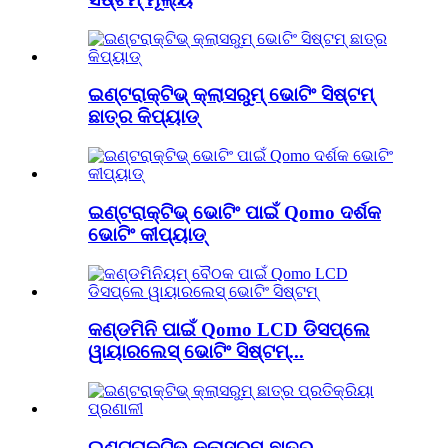
ଇଣ୍ଟରାକ୍ଟିଭ୍ କ୍ଲାସରୁମ୍ ଭୋଟିଂ ସିଷ୍ଟମ୍
ଛାତ୍ର କିପ୍ୟାଡ୍
ଇଣ୍ଟରାକ୍ଟିଭ୍ ଭୋଟିଂ ପାଇଁ Qomo ଦର୍ଶକ
ଭୋଟିଂ କୀପ୍ୟାଡ୍
କଣ୍ଡମିନି ପାଇଁ Qomo LCD ଡିସପ୍ଲେ
ୱାୟାରଲେସ୍ ଭୋଟିଂ ସିଷ୍ଟମ୍...
ଇଣ୍ଟରାକ୍ଟିଭ୍ କ୍ଲାସରୁମ୍ ଛାତ୍ର