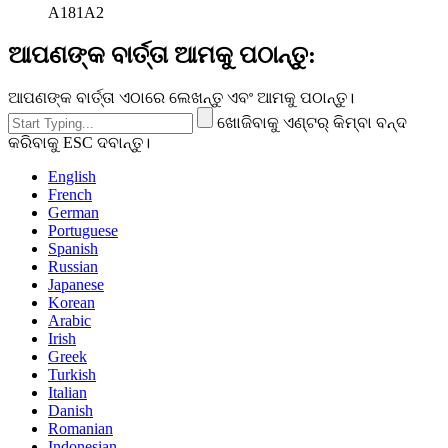
A181A2
ଆପଣଙ୍କ ବାର୍ତ୍ତା ଆମକୁ ପଠାନ୍ତୁ:
ଆପଣଙ୍କ ବାର୍ତ୍ତା ଏଠାରେ ଲେଖନ୍ତୁ ଏବଂ ଆମକୁ ପଠାନ୍ତୁ।
ଖୋଜିବାକୁ ଏଣ୍ଟର୍ କିମ୍ବା ବନ୍ଦ
କରିବାକୁ ESC ଦବାନ୍ତୁ।
English
French
German
Portuguese
Spanish
Russian
Japanese
Korean
Arabic
Irish
Greek
Turkish
Italian
Danish
Romanian
Indonesian