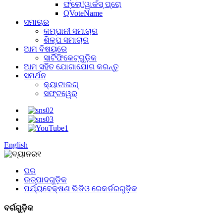
ଫ୍ଲୋ!ୱାର୍କସ୍ ପ୍ରୋ
QVoteName
ସମାଚାର
କମ୍ପାନୀ ସମାଚାର
ଶିଳ୍ପ ସମାଚାର
ଆମ ବିଷୟରେ
ସାର୍ଟିଫିକେଟ୍‌ଗୁଡ଼ିକ
ଆମ ସହିତ ଯୋଗାଯୋଗ କରନ୍ତୁ
ସମର୍ଥନ
କ୍ୟାଟାଲଗ୍
ସଫ୍ଟୱେର୍
English
ଘର
ଉତ୍ପାଦଗୁଡ଼ିକ
ପର୍ଯ୍ୟବେକ୍ଷଣ ଭିଡିଓ ରେକର୍ଡରଗୁଡ଼ିକ
ବର୍ଗଗୁଡ଼ିକ