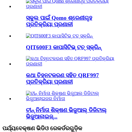
ସ୍କୁଲ ପାଇଁ Qomo ଶ୍ରେଣୀଗୃହ
ପ୍ରତିକ୍ରିୟା ପ୍ରଣାଳୀ
QIT600F3 କାପାସିଟିଭ୍ ଟଚ୍ ସ୍କ୍ରିନ୍
କଥା ଚିହ୍ନଟକରଣ ସହିତ QRF997
ପ୍ରତିକ୍ରିୟା ପ୍ରଣାଳୀ
ଚୀନ୍ ନିର୍ମାତା ଶିକ୍ଷଣ ଭିଜୁଆଲ୍ ଡିଜିଟାଲ୍
ଭିଜୁଆଲାଇଜ୍...
ପର୍ଯ୍ୟବେକ୍ଷଣ ଭିଡିଓ ରେକର୍ଡରଗୁଡ଼ିକ