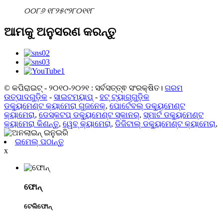
୦୦୮୬ ୧୮୨୫୯୨୮୦୧୧୮
ଆମକୁ ଅନୁସରଣ କରନ୍ତୁ
© କପିରାଇଟ୍ - ୨୦୧୦-୨୦୨୧ : ସର୍ବସତ୍ତ୍ଵ ସଂରକ୍ଷିତ।
ଗରମ
ଉତ୍ପାଦଗୁଡ଼ିକ
-
ସାଇଟମ୍ୟାପ୍
-
ହଟ୍ ଟ୍ୟାଗ୍‌ଗୁଡ଼ିକ
ଡକ୍ୟୁମେଣ୍ଟ କ୍ୟାମେରା ଗୁଜନେକ୍
,
ପୋର୍ଟେବଲ୍ ଡକ୍ୟୁମେଣ୍ଟ
କ୍ୟାମେରା
,
ଡେସ୍କଟପ୍ ଡକ୍ୟୁମେଣ୍ଟ ସ୍କାନର୍
,
ସ୍ମାର୍ଟ ଡକ୍ୟୁମେଣ୍ଟ
କ୍ୟାମେରା କିଣନ୍ତୁ
,
ୱେବ୍ କ୍ୟାମେରା
,
ଡିଜିଟାଲ୍ ଡକ୍ୟୁମେଣ୍ଟ କ୍ୟାମେରା
,
ଇମେଲ୍ ପଠାନ୍ତୁ
x
ଫୋନ୍
ଟେଲିଫୋନ୍