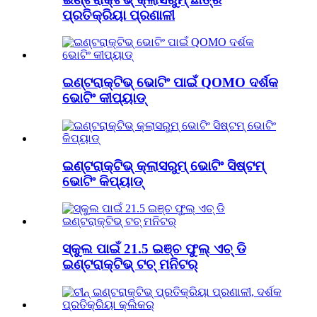
ପ୍ରତିକ୍ରିୟା ପ୍ରଣାଳୀ
ଇଣ୍ଟରାକ୍ଟିଭ୍ ଭୋଟିଂ ପାଇଁ QOMO ଦର୍ଶକ
ଭୋଟିଂ କୀପ୍ୟାଡ୍
ଇଣ୍ଟରାକ୍ଟିଭ୍ କ୍ଲାସରୁମ୍ ଭୋଟିଂ ସିଷ୍ଟମ୍
ଭୋଟିଂ କିପ୍ୟାଡ୍
ସ୍କୁଲ ପାଇଁ 21.5 ଇଞ୍ଚ ଫୁଲ୍ ଏଚ୍ ଡି
ଇଣ୍ଟରାକ୍ଟିଭ୍ ଟଚ୍ ମନିଟର୍