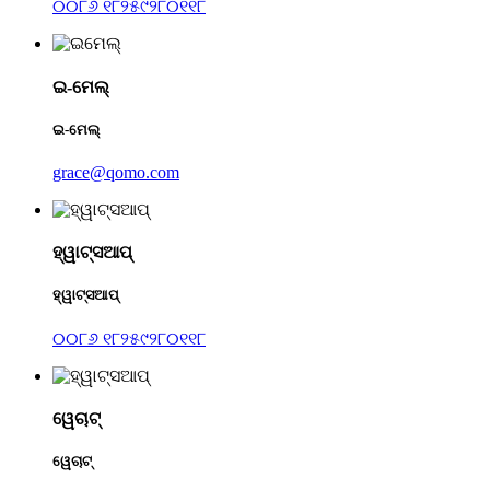
୦୦୮୬ ୧୮୨୫୯୨୮୦୧୧୮
ଇ-ମେଲ୍
ଇ-ମେଲ୍
grace@qomo.com
ହ୍ୱାଟ୍ସଆପ୍
ହ୍ୱାଟ୍ସଆପ୍
୦୦୮୬ ୧୮୨୫୯୨୮୦୧୧୮
ୱେଚାଟ୍
ୱେଚାଟ୍