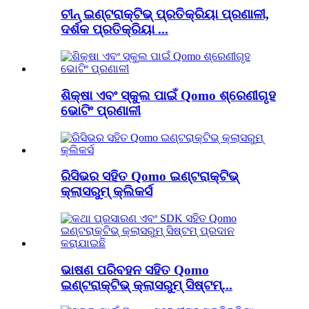
ଚୀନ୍ ଇଣ୍ଟରାକ୍ଟିଭ୍ ପ୍ରତିକ୍ରିୟା ପ୍ରଣାଳୀ,
ଦର୍ଶକ ପ୍ରତିକ୍ରିୟା ...
ଶିକ୍ଷା ଏବଂ ସ୍କୁଲ ପାଇଁ Qomo ଶ୍ରେଣୀଗୃହ
ଭୋଟିଂ ପ୍ରଣାଳୀ
ରିସିଭର ସହିତ Qomo ଇଣ୍ଟରାକ୍ଟିଭ୍
କ୍ଲାସରୁମ୍ କ୍ଲିକର୍ସ
ଭାଷଣ ପରିବହନ ସହିତ Qomo
ଇଣ୍ଟରାକ୍ଟିଭ୍ କ୍ଲାସରୁମ୍ ସିଷ୍ଟମ୍...