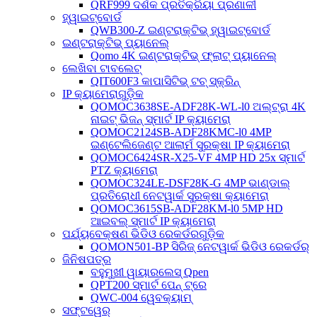
QRF999 ଦର୍ଶକ ପ୍ରତିକ୍ରିୟା ପ୍ରଣାଳୀ
ହ୍ୱାଇଟ୍‌ବୋର୍ଡ
QWB300-Z ଇଣ୍ଟରାକ୍ଟିଭ୍ ହ୍ୱାଇଟ୍‌ବୋର୍ଡ
ଇଣ୍ଟରାକ୍ଟିଭ୍ ପ୍ୟାନେଲ୍
Qomo 4K ଇଣ୍ଟରାକ୍ଟିଭ୍ ଫ୍ଲାଟ୍ ପ୍ୟାନେଲ୍
ଲେଖିବା ଟାବଲେଟ୍
QIT600F3 କାପାସିଟିଭ୍ ଟଚ୍ ସ୍କ୍ରିନ୍
IP କ୍ୟାମେରାଗୁଡ଼ିକ
QOMOC3638SE-ADF28K-WL-l0 ​​ଅଲ୍ଟ୍ରା 4K
ନାଇଟ୍ ଭିଜନ୍ ସ୍ମାର୍ଟ IP କ୍ୟାମେରା
QOMOC2124SB-ADF28KMC-l0 4MP
ଇଣ୍ଟେଲିଜେଣ୍ଟ ଆଲାର୍ମ ସୁରକ୍ଷା IP କ୍ୟାମେରା
QOMOC6424SR-X25-VF 4MP HD 25x ସ୍ମାର୍ଟ
PTZ କ୍ୟାମେରା
QOMOC324LE-DSF28K-G 4MP ଭାଣ୍ଡାଲ୍
ପ୍ରତିରୋଧୀ ନେଟୱାର୍କ ସୁରକ୍ଷା କ୍ୟାମେରା
QOMOC3615SB-ADF28KM-l0 5MP HD
ଆଇବଲ୍ ସ୍ମାର୍ଟ IP କ୍ୟାମେରା
ପର୍ଯ୍ୟବେକ୍ଷଣ ଭିଡିଓ ରେକର୍ଡରଗୁଡ଼ିକ
QOMON501-BP ସିରିଜ୍ ନେଟୱାର୍କ ଭିଡିଓ ରେକର୍ଡର୍
ଜିନିଷପତ୍ର
ବହୁମୁଖୀ ୱାୟାରଲେସ୍ Qpen
QPT200 ସ୍ମାର୍ଟ ପେନ୍ ଟ୍ରେ
QWC-004 ୱେବକ୍ୟାମ୍
ସଫ୍ଟୱେର୍