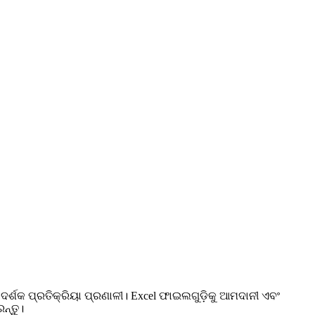
ର୍ଶକ ପ୍ରତିକ୍ରିୟା ପ୍ରଣାଳୀ। Excel ଫାଇଲଗୁଡ଼ିକୁ ଆମଦାନୀ ଏବଂ
ନ୍ତୁ।