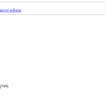
ଛାତ୍ର କ୍ଲିକର୍
ନୁଆଲ୍