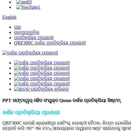
English
ଘର
ଉତ୍ପାଦଗୁଡ଼ିକ
ପ୍ରତିକ୍ରିୟା ପ୍ରଣାଳୀ
QRF300C ଦର୍ଶକ ପ୍ରତିକ୍ରିୟା ପ୍ରଣାଳୀ
PPT ସଫ୍ଟୱେର୍ ସହିତ ସଂଯୁକ୍ତ Qomo ଦର୍ଶକ ପ୍ରତିକ୍ରିୟା ସିଷ୍ଟମ୍
ଦର୍ଶକ ପ୍ରତିକ୍ରିୟା ପ୍ରଣାଳୀ
QRF300C ହେଉଛି ଶ୍ରେଣୀଗୃହ ସେଟିଂସ୍, ଗୋଷ୍ଠୀ ବୈଠକ, କିମ୍ବା ଯେକୌଣ
ରପ୍ତାନି କରି ଏବଂ ଏକ ବଟନ୍ ସାହାଯ୍ୟରେ ପାୱାରପଏଣ୍ଟ ସ୍ଲାଇଡକୁ ସୂଚନା