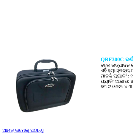
QRF300C ଦର୍ଶକ
ବହୁଳ ଉତ୍ପାଦନ 
ଏହି ହ୍ୟାଣ୍ଡବ୍ୟ
ମାନକ ପ୍ୟାକିଂ : ୧ 
ପ୍ୟାକିଂ ଆକାର:
ମୋଟ ଓଜନ: ୪.୩ 
ଆମକୁ ଇମେଲ୍ ପଠାନ୍ତୁ