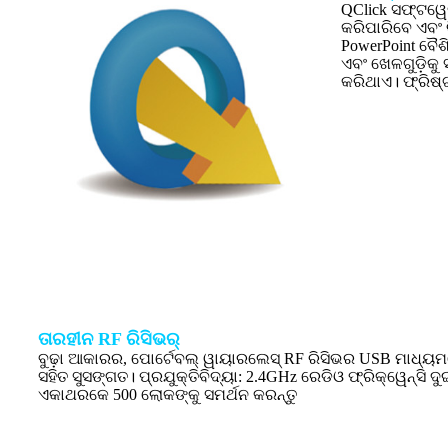
QClick ସଫ୍ଟୱେର
କରିପାରିବେ ଏବଂ ର
PowerPoint ବୈଶ
ଏବଂ ଖେଳଗୁଡ଼ିକୁ
କରିଥାଏ। ଫ୍ରିଷ
ତାରହୀନ RF ରିସିଭର୍
ବୁଢ଼ା ଆକାରର, ପୋର୍ଟେବଲ୍ ୱାୟାରଲେସ୍ RF ରିସିଭର USB ମାଧ୍ୟ
ସହିତ ସୁସଙ୍ଗତ। ପ୍ରଯୁକ୍ତିବିଦ୍ୟା: 2.4GHz ରେଡିଓ ଫ୍ରିକ୍ୱେନ୍ସି
ଏକାଥରକେ 500 ଲୋକଙ୍କୁ ସମର୍ଥନ କରନ୍ତୁ