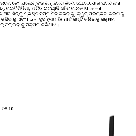
ିପାରିବେ, ଟେମ୍ପଲେଟ୍ ଡିଜାଇନ୍ କରିପାରିବେ, ଯୋଗାଯୋଗ ପରିଚାଳନା
ସନ୍, ମଲ୍ଟିମିଡିଆ, ଅଡିଓ ଇତ୍ୟାଦି ସହିତ ମାନକ Microsoft
 ଆପଣଙ୍କୁ ପ୍ରଶ୍ନ ସମ୍ପାଦନ କରିବାକୁ, କ୍ୱିଜ୍ ପରିଚାଳନା କରିବାକୁ
କରିବାକୁ ଏବଂ Excel-ସୁସଙ୍ଗତ ରିପୋର୍ଟ ସୃଷ୍ଟି କରିବାକୁ ସକ୍ଷମ
ିଜ୍ ଚଲାଇବାକୁ ସକ୍ଷମ କରିଥାଏ।
7/8/10