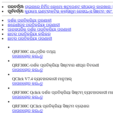
ପରବର୍ତ୍ତୀ:
ଚାଇନାରେ ନିର୍ମିତ କୋମୋ ଷ୍ଟୁଡେଣ୍ଟ କୀପ୍ୟାଡ୍ କାରଖାନା |
ପୂର୍ବବର୍ତ୍ତୀ:
କ୍ୟୁମୋ ଇଣ୍ଟରାକ୍ଟିଭ୍ କ୍ଲାସରୁମ୍ ରେସପନ୍ସ ସିଷ୍ଟମ୍ ଏବଂ 
ଦର୍ଶକ ପ୍ରତିକ୍ରିୟା ପ୍ରଣାଳୀ
ଶ୍ରେଣୀଗୃହ ପ୍ରତିକ୍ରିୟା ପ୍ରଣାଳୀ
ପାରସ୍ପରିକ ଦର୍ଶକ ପ୍ରତିକ୍ରିୟା ପ୍ରଣାଳୀ
ଛାତ୍ର ପ୍ରତିକ୍ରିୟା କ୍ଲିକର୍
ଛାତ୍ର ପ୍ରତିକ୍ରିୟା ପ୍ରଣାଳୀ
QRF300C ଯାନ୍ତ୍ରିକ ତଥ୍ୟ
ଡାଉନଲୋଡ୍‌ କରନ୍ତୁ
QRF300C-ଦର୍ଶକ ପ୍ରତିକ୍ରିୟା ସିଷ୍ଟମର ଶୀଘ୍ର ବିବରଣୀ
ଡାଉନଲୋଡ୍‌ କରନ୍ତୁ
QClick V7.4 ବ୍ୟବହାରକାରୀ ମାନୁଆଲ୍
ଡାଉନଲୋଡ୍‌ କରନ୍ତୁ
QRF300C Qclick ଦର୍ଶକ ପ୍ରତିକ୍ରିୟା ସିଷ୍ଟମ୍ ବ୍ୟବହାରକାରୀ ମା
ଡାଉନଲୋଡ୍‌ କରନ୍ତୁ
QRF300C QClick ପ୍ରତିକ୍ରିୟା ସିଷ୍ଟମ ବ୍ରୋଶର
ଡାଉନଲୋଡ୍‌ କରନ୍ତୁ