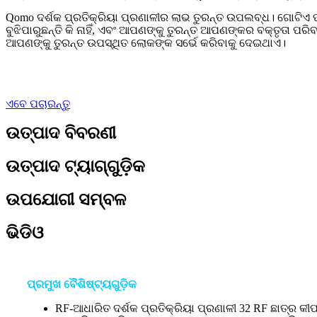
Qomo ଦର୍ଶକ ପ୍ରତିକ୍ରିୟା ପ୍ରଣାଳୀର ଲାଭ ତୁରନ୍ତ ଉପଲବ୍ଧ। ଗୋଟିଏ ପ୍ରଶ
ବୁଝିପାରୁଛନ୍ତି କି ନାହିଁ, ଏବଂ ଆପଣଙ୍କୁ ତୁରନ୍ତ ଆପଣଙ୍କର ବକ୍ତୃତା ପରିବ
ଆପଣଙ୍କୁ ତୁରନ୍ତ ଉପସ୍ଥିତ ଲୋକଙ୍କ ସର୍ଭେ କରିବାକୁ ଦେଇଥାଏ।
ଏବେ ପଚାରନ୍ତୁ
ଉତ୍ପାଦ ବିବରଣୀ
ଉତ୍ପାଦ ଟ୍ୟାଗ୍‌ଗୁଡ଼ିକ
ଉପଯୋଗୀ ସମ୍ବଳ
ଭିଡିଓ
ପ୍ରମୁଖ ବୈଶିଷ୍ଟ୍ୟଗୁଡ଼ିକ
RF-ଆଧାରିତ ଦର୍ଶକ ପ୍ରତିକ୍ରିୟା ପ୍ରଣାଳୀ 32 RF ଛାତ୍ର କୀପ