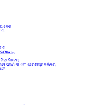
୍ୟାମେରା
େରା
େରା
କ୍ୟାମେରା
ରିୟା ସିଷ୍ଟମ୍
ିୟା ପ୍ରଣାଳୀ ଏବଂ ଶ୍ରେଣୀଗୃହ କ୍ଲିକର୍
ଣାଳୀ