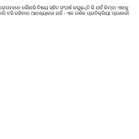
ମାନେ କୌଣସି ବିଷୟ ସହିତ ସଂଘର୍ଷ କରୁଛନ୍ତି କି ନାହିଁ କିମ୍ବା ଏହାକୁ
କରି ବସି ରହିବାର ଆବଶ୍ୟକତା ନାହିଁ - ଏକ ଦର୍ଶକ ପ୍ରତିକ୍ରିୟା ପ୍ରଣାଳୀ