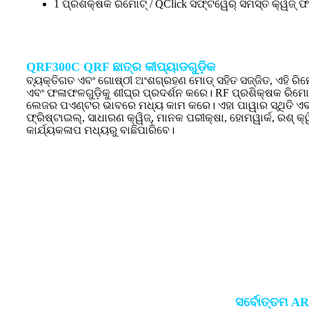
1 ପ୍ରଶିକ୍ଷକ ରିମୋଟ୍ / QClick ସଫ୍ଟୱେର୍ ସମସ୍ତ କ୍ୱିଜ୍ ଫର
QRF300C QRF ଛାତ୍ର କୀପ୍ୟାଡଗୁଡ଼ିକ
ବ୍ୟକ୍ତିଗତ ଏବଂ ଗୋଷ୍ଠୀ ଅଂଶଗ୍ରହଣ ମୋଡ୍ ସହିତ ସଜ୍ଜିତ, ଏହି ରି
ଏବଂ ଫଳାଫଳଗୁଡ଼ିକୁ ଶୀଘ୍ର ପ୍ରଦର୍ଶନ କରେ। RF ପ୍ରଶିକ୍ଷକ ରିମୋ
ଲେଜର ପଏଣ୍ଟର ଭାବରେ ମଧ୍ୟ କାମ କରେ। ଏହା ପାୱାର ସ୍ଥିତି ଏବଂ
ଫ୍ରିଷ୍ଟାଇଲ୍, ସାଧାରଣ କ୍ୱିଜ୍, ମାନକ ପରୀକ୍ଷା, ହୋମୱାର୍କ, ରଶ୍ କ୍
କାର୍ଯ୍ୟକଳାପ ମଧ୍ୟରୁ ବାଛିପାରିବେ।
ସର୍ବୋତ୍ତମ AR