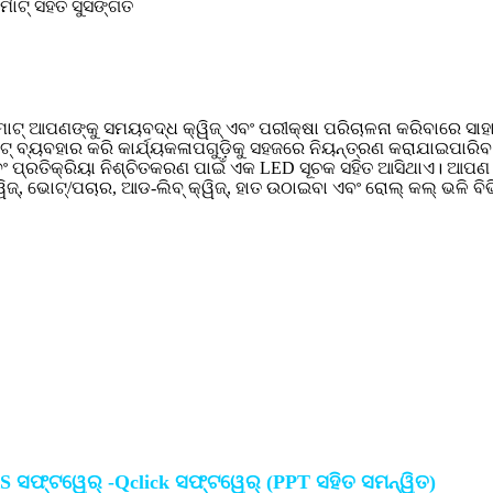
୍ମାଟ୍ ସହିତ ସୁସଙ୍ଗତ
ମୋଟ୍ ଆପଣଙ୍କୁ ସମୟବଦ୍ଧ କ୍ୱିଜ୍ ଏବଂ ପରୀକ୍ଷା ପରିଚାଳନା କରିବାରେ ସା
ଟ୍ ବ୍ୟବହାର କରି କାର୍ଯ୍ୟକଳାପଗୁଡ଼ିକୁ ସହଜରେ ନିୟନ୍ତ୍ରଣ କରାଯାଇପାରି
 ପ୍ରତିକ୍ରିୟା ନିଶ୍ଚିତକରଣ ପାଇଁ ଏକ LED ସୂଚକ ସହିତ ଆସିଥାଏ। ଆପଣ
ୱିଜ୍, ଭୋଟ୍/ପଚାର, ଆଡ-ଲିବ୍ କ୍ୱିଜ୍, ହାତ ଉଠାଇବା ଏବଂ ରୋଲ୍ କଲ୍ ଭଳି ବିଭ
S ସଫ୍ଟୱେର୍ -Qclick ସଫ୍ଟୱେର୍ (PPT ସହିତ ସମନ୍ୱିତ)