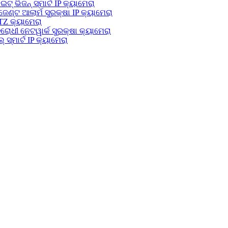
 ଭିଜନ୍ ସ୍ମାର୍ଟ IP କ୍ୟାମେରା
ଟ ଆଲାର୍ମ ସୁରକ୍ଷା IP କ୍ୟାମେରା
TZ କ୍ୟାମେରା
ଧୀ ନେଟୱାର୍କ ସୁରକ୍ଷା କ୍ୟାମେରା
ମାର୍ଟ IP କ୍ୟାମେରା