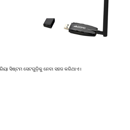
ରିୟା ସିଷ୍ଟମ ସେଟଗୁଡ଼ିକୁ ନେବା ସହଜ କରିଥାଏ।