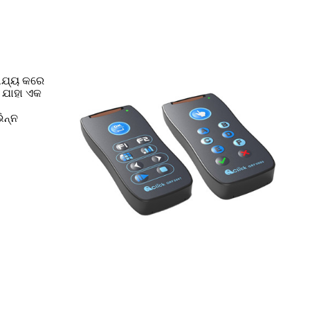
ହାଯ୍ୟ କରେ
ବ ଯାହା ଏକ
ିନ୍ନ