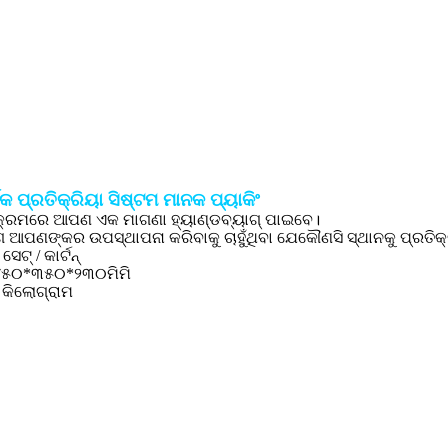
 ପ୍ରତିକ୍ରିୟା ସିଷ୍ଟମ ମାନକ ପ୍ୟାକିଂ
କ୍ରମରେ ଆପଣ ଏକ ମାଗଣା ହ୍ୟାଣ୍ଡବ୍ୟାଗ୍ ପାଇବେ।
ାଗ ଆପଣଙ୍କର ଉପସ୍ଥାପନା କରିବାକୁ ଚାହୁଁଥିବା ଯେକୌଣସି ସ୍ଥାନକୁ ପ୍ରତିକ୍
ସେଟ୍ / କାର୍ଟନ୍
 ୪୫୦*୩୫୦*୨୩୦ମିମି
କିଲୋଗ୍ରାମ