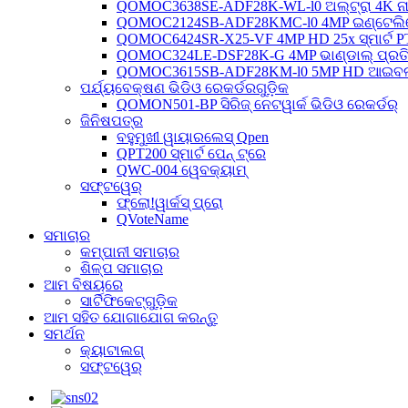
QOMOC3638SE-ADF28K-WL-l0 ​​ଅଲ୍ଟ୍ରା 4K ନାଇଟ୍
QOMOC2124SB-ADF28KMC-l0 4MP ଇଣ୍ଟେଲିଜେଣ୍
QOMOC6424SR-X25-VF 4MP HD 25x ସ୍ମାର୍ଟ P
QOMOC324LE-DSF28K-G 4MP ଭାଣ୍ଡାଲ୍ ପ୍ରତିରୋ
QOMOC3615SB-ADF28KM-l0 5MP HD ଆଇବଲ୍ ସ୍
ପର୍ଯ୍ୟବେକ୍ଷଣ ଭିଡିଓ ରେକର୍ଡରଗୁଡ଼ିକ
QOMON501-BP ସିରିଜ୍ ନେଟୱାର୍କ ଭିଡିଓ ରେକର୍ଡର୍
ଜିନିଷପତ୍ର
ବହୁମୁଖୀ ୱାୟାରଲେସ୍ Qpen
QPT200 ସ୍ମାର୍ଟ ପେନ୍ ଟ୍ରେ
QWC-004 ୱେବକ୍ୟାମ୍
ସଫ୍ଟୱେର୍
ଫ୍ଲୋ!ୱାର୍କସ୍ ପ୍ରୋ
QVoteName
ସମାଚାର
କମ୍ପାନୀ ସମାଚାର
ଶିଳ୍ପ ସମାଚାର
ଆମ ବିଷୟରେ
ସାର୍ଟିଫିକେଟ୍‌ଗୁଡ଼ିକ
ଆମ ସହିତ ଯୋଗାଯୋଗ କରନ୍ତୁ
ସମର୍ଥନ
କ୍ୟାଟାଲଗ୍
ସଫ୍ଟୱେର୍