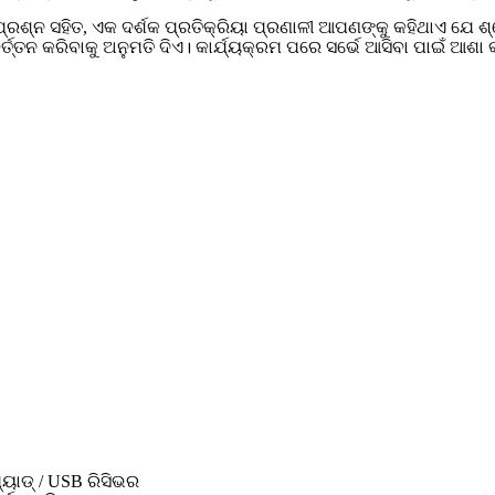
୍ନ ସହିତ, ଏକ ଦର୍ଶକ ପ୍ରତିକ୍ରିୟା ପ୍ରଣାଳୀ ଆପଣଙ୍କୁ କହିଥାଏ ଯେ ଶ୍ରୋତା
ର୍ତ୍ତନ କରିବାକୁ ଅନୁମତି ଦିଏ। କାର୍ଯ୍ୟକ୍ରମ ପରେ ସର୍ଭେ ଆସିବା ପାଇଁ ଆଶା 
୍ୟାଡ୍ / USB ରିସିଭର