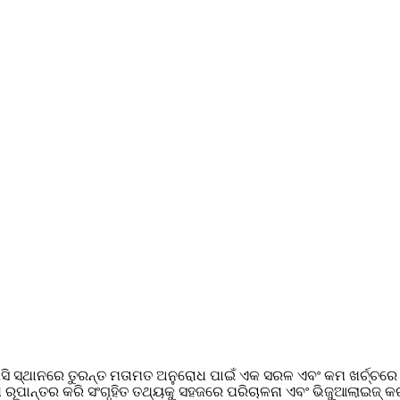
ସି ସ୍ଥାନରେ ତୁରନ୍ତ ମତାମତ ଅନୁରୋଧ ପାଇଁ ଏକ ସରଳ ଏବଂ କମ ଖର୍ଚ୍ଚରେ ଦ
 ରୂପାନ୍ତର କରି ସଂଗୃହିତ ତଥ୍ୟକୁ ସହଜରେ ପରିଚାଳନା ଏବଂ ଭିଜୁଆଲାଇଜ୍ କର