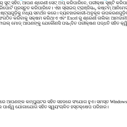
୍ ସୁଟ୍ ସହିତ, ଆପଣ ଶ୍ରେଣୀ ସେଟ୍ ଅପ୍ କରିପାରିବେ, ପରୀକ୍ଷା ସୃଷ୍ଟି କର
ିପୋର୍ଟ ପ୍ରସ୍ତୁତ କରିପାରିବେ। ଏହା ସ୍ଲାଇଡ୍ ଟ୍ରାଞ୍ଜିସନ୍, କଷ୍ଟମ୍ ଆନିମେ
ିଷ୍ଟ୍ୟଗୁଡ଼ିକୁ ମଧ୍ୟ ସମର୍ଥନ କରେ। ବ୍ୟବହାରକାରୀ-ଅନୁକୂଳ ଉପକରଣଗୁଡ଼ିକ
 ସଂଗଠିତ କରିବାକୁ ସକ୍ଷମ କରିଥାଏ ଏବଂ Excel ରୁ ଶ୍ରେଣୀ ତାଲିକା ଆମଦାନୀ 
୍ଟାଇଲ୍ ମୋଡ୍ ଆପଣଙ୍କୁ ଯେକୌଣସି ପସନ୍ଦିତ ପରୀକ୍ଷଣ ପଦ୍ଧତି ସହିତ କ୍ୱ
ମରେ ଆପଣଙ୍କ କମ୍ପ୍ୟୁଟର ସହିତ ସହଜରେ ସଂଯୋଗ ହୁଏ। ସମସ୍ତ Windows 
 ଦୁଇ ପାର୍ଶ୍ୱ ଯୋଗାଯୋଗ ସହିତ ସ୍ୱୟଂଚାଳିତ ହସ୍ତକ୍ଷେପ ପରିହାର।