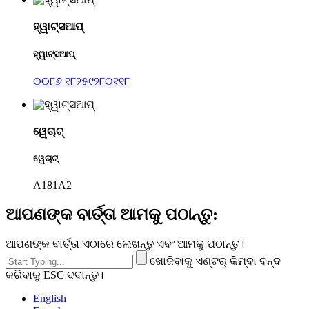
ହ୍ୱାଟ୍ସଆପ୍
ହ୍ୱାଟ୍ସଆପ୍
୦୦୮୬ ୧୮୨୫୯୨୮୦୧୧୮
ୱେଚାଟ୍
ୱେଚାଟ୍
A181A2
ଆପଣଙ୍କ ବାର୍ତ୍ତା ଆମକୁ ପଠାନ୍ତୁ:
ଆପଣଙ୍କ ବାର୍ତ୍ତା ଏଠାରେ ଲେଖନ୍ତୁ ଏବଂ ଆମକୁ ପଠାନ୍ତୁ।
ଖୋଜିବାକୁ ଏଣ୍ଟର୍ କିମ୍ବା ବନ୍ଦ
କରିବାକୁ ESC ଦବାନ୍ତୁ।
English