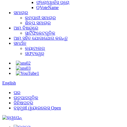
ଫ୍ଲୋ!ୱାର୍କସ୍ ପ୍ରୋ
QVoteName
ସମାଚାର
କମ୍ପାନୀ ସମାଚାର
ଶିଳ୍ପ ସମାଚାର
ଆମ ବିଷୟରେ
ସାର୍ଟିଫିକେଟ୍‌ଗୁଡ଼ିକ
ଆମ ସହିତ ଯୋଗାଯୋଗ କରନ୍ତୁ
ସମର୍ଥନ
କ୍ୟାଟାଲଗ୍
ସଫ୍ଟୱେର୍
English
ଘର
ଉତ୍ପାଦଗୁଡ଼ିକ
ଜିନିଷପତ୍ର
ବହୁମୁଖୀ ୱାୟାରଲେସ୍ Qpen