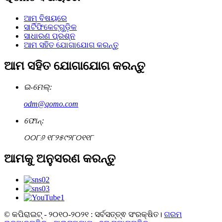
ଆମ ବିଷୟରେ
ସାର୍ଟିଫିକେଟ୍‌ଗୁଡ଼ିକ
ସାଧାରଣ ପ୍ରଶ୍ନ
ଆମ ସହିତ ଯୋଗାଯୋଗ କରନ୍ତୁ
ଆମ ସହିତ ଯୋଗାଯୋଗ କରନ୍ତୁ
ଇ-ମେଲ୍:
odm@qomo.com
ଫୋନ୍:
୦୦୮୬ ୧୮୨୫୯୨୮୦୧୧୮
ଆମକୁ ଅନୁସରଣ କରନ୍ତୁ
© କପିରାଇଟ୍ - ୨୦୧୦-୨୦୨୧ : ସର୍ବସତ୍ତ୍ଵ ସଂରକ୍ଷିତ।
ଗରମ