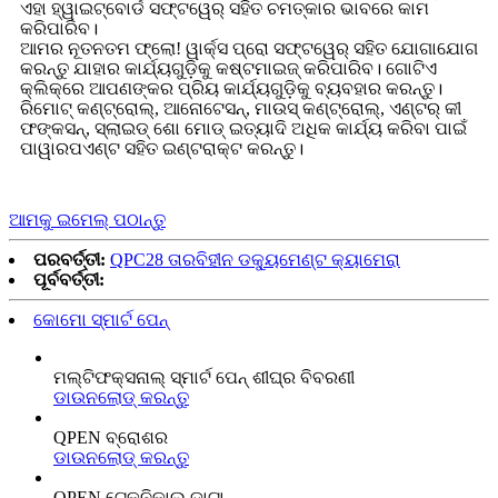
ଏହା ହ୍ୱାଇଟ୍ବୋର୍ଡ ସଫ୍ଟୱେର୍ ସହିତ ଚମତ୍କାର ଭାବରେ କାମ
କରିପାରିବ।
ଆମର ନୂତନତମ ଫ୍ଲୋ! ୱାର୍କ୍ସ ପ୍ରୋ ସଫ୍ଟୱେର୍ ସହିତ ଯୋଗାଯୋଗ
କରନ୍ତୁ ଯାହାର କାର୍ଯ୍ୟଗୁଡ଼ିକୁ କଷ୍ଟମାଇଜ୍ କରିପାରିବ। ଗୋଟିଏ
କ୍ଲିକ୍‌ରେ ଆପଣଙ୍କର ପ୍ରିୟ କାର୍ଯ୍ୟଗୁଡ଼ିକୁ ବ୍ୟବହାର କରନ୍ତୁ।
ରିମୋଟ୍ କଣ୍ଟ୍ରୋଲ୍, ଆନୋଟେସନ୍, ମାଉସ୍ କଣ୍ଟ୍ରୋଲ୍, ଏଣ୍ଟର୍ କୀ
ଫଙ୍କସନ୍, ସ୍ଲାଇଡ୍ ଶୋ ମୋଡ୍ ଇତ୍ୟାଦି ଅଧିକ କାର୍ଯ୍ୟ କରିବା ପାଇଁ
ପାୱାରପଏଣ୍ଟ ସହିତ ଇଣ୍ଟରାକ୍ଟ କରନ୍ତୁ।
ଆମକୁ ଇମେଲ୍ ପଠାନ୍ତୁ
ପରବର୍ତ୍ତୀ:
QPC28 ତାରବିହୀନ ଡକ୍ୟୁମେଣ୍ଟ କ୍ୟାମେରା
ପୂର୍ବବର୍ତ୍ତୀ:
କୋମୋ ସ୍ମାର୍ଟ ପେନ୍
ମଲ୍ଟିଫକ୍ସନାଲ୍ ସ୍ମାର୍ଟ ପେନ୍ ଶୀଘ୍ର ବିବରଣୀ
ଡାଉନଲୋଡ୍‌ କରନ୍ତୁ
QPEN ବ୍ରୋଶର
ଡାଉନଲୋଡ୍‌ କରନ୍ତୁ
QPEN ଟେକ୍ନିକାଲ୍ ଡାଟା