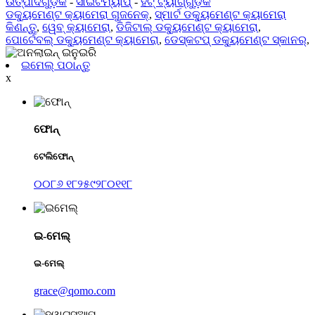
ଉତ୍ପାଦଗୁଡ଼ିକ
-
ସାଇଟମ୍ୟାପ୍
-
ହଟ୍ ଟ୍ୟାଗ୍‌ଗୁଡ଼ିକ
ଡକ୍ୟୁମେଣ୍ଟ କ୍ୟାମେରା ଗୁଜନେକ୍
,
ସ୍ମାର୍ଟ ଡକ୍ୟୁମେଣ୍ଟ କ୍ୟାମେରା
କିଣନ୍ତୁ
,
ୱେବ୍ କ୍ୟାମେରା
,
ଡିଜିଟାଲ୍ ଡକ୍ୟୁମେଣ୍ଟ କ୍ୟାମେରା
,
ପୋର୍ଟେବଲ୍ ଡକ୍ୟୁମେଣ୍ଟ କ୍ୟାମେରା
,
ଡେସ୍କଟପ୍ ଡକ୍ୟୁମେଣ୍ଟ ସ୍କାନର୍
,
ଇମେଲ୍ ପଠାନ୍ତୁ
x
ଫୋନ୍
ଟେଲିଫୋନ୍
୦୦୮୬ ୧୮୨୫୯୨୮୦୧୧୮
ଇ-ମେଲ୍
ଇ-ମେଲ୍
grace@qomo.com