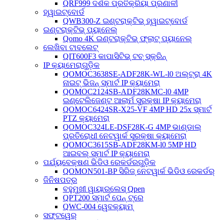
QRF999 ଦର୍ଶକ ପ୍ରତିକ୍ରିୟା ପ୍ରଣାଳୀ
ହ୍ୱାଇଟ୍‌ବୋର୍ଡ
QWB300-Z ଇଣ୍ଟରାକ୍ଟିଭ୍ ହ୍ୱାଇଟ୍‌ବୋର୍ଡ
ଇଣ୍ଟରାକ୍ଟିଭ୍ ପ୍ୟାନେଲ୍
Qomo 4K ଇଣ୍ଟରାକ୍ଟିଭ୍ ଫ୍ଲାଟ୍ ପ୍ୟାନେଲ୍
ଲେଖିବା ଟାବଲେଟ୍
QIT600F3 କାପାସିଟିଭ୍ ଟଚ୍ ସ୍କ୍ରିନ୍
IP କ୍ୟାମେରାଗୁଡ଼ିକ
QOMOC3638SE-ADF28K-WL-l0 ​​ଅଲ୍ଟ୍ରା 4K
ନାଇଟ୍ ଭିଜନ୍ ସ୍ମାର୍ଟ IP କ୍ୟାମେରା
QOMOC2124SB-ADF28KMC-l0 4MP
ଇଣ୍ଟେଲିଜେଣ୍ଟ ଆଲାର୍ମ ସୁରକ୍ଷା IP କ୍ୟାମେରା
QOMOC6424SR-X25-VF 4MP HD 25x ସ୍ମାର୍ଟ
PTZ କ୍ୟାମେରା
QOMOC324LE-DSF28K-G 4MP ଭାଣ୍ଡାଲ୍
ପ୍ରତିରୋଧୀ ନେଟୱାର୍କ ସୁରକ୍ଷା କ୍ୟାମେରା
QOMOC3615SB-ADF28KM-l0 5MP HD
ଆଇବଲ୍ ସ୍ମାର୍ଟ IP କ୍ୟାମେରା
ପର୍ଯ୍ୟବେକ୍ଷଣ ଭିଡିଓ ରେକର୍ଡରଗୁଡ଼ିକ
QOMON501-BP ସିରିଜ୍ ନେଟୱାର୍କ ଭିଡିଓ ରେକର୍ଡର୍
ଜିନିଷପତ୍ର
ବହୁମୁଖୀ ୱାୟାରଲେସ୍ Qpen
QPT200 ସ୍ମାର୍ଟ ପେନ୍ ଟ୍ରେ
QWC-004 ୱେବକ୍ୟାମ୍
ସଫ୍ଟୱେର୍