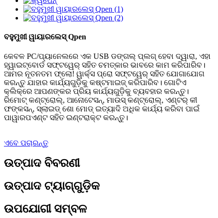
ବହୁମୁଖୀ ୱାୟାରଲେସ୍ Qpen
କେବଳ PC/ପ୍ୟାନେଲରେ ଏକ USB ଡଙ୍ଗଲ୍ ପ୍ଲଗ୍ ହେବା ଦ୍ୱାରା, ଏହା
ହ୍ୱାଇଟ୍ବୋର୍ଡ ସଫ୍ଟୱେର୍ ସହିତ ଚମତ୍କାର ଭାବରେ କାମ କରିପାରିବ।
ଆମର ନୂତନତମ ଫ୍ଲୋ! ୱାର୍କ୍ସ ପ୍ରୋ ସଫ୍ଟୱେର୍ ସହିତ ଯୋଗାଯୋଗ
କରନ୍ତୁ ଯାହାର କାର୍ଯ୍ୟଗୁଡ଼ିକୁ କଷ୍ଟମାଇଜ୍ କରିପାରିବ। ଗୋଟିଏ
କ୍ଲିକ୍‌ରେ ଆପଣଙ୍କର ପ୍ରିୟ କାର୍ଯ୍ୟଗୁଡ଼ିକୁ ବ୍ୟବହାର କରନ୍ତୁ।
ରିମୋଟ୍ କଣ୍ଟ୍ରୋଲ୍, ଆନୋଟେସନ୍, ମାଉସ୍ କଣ୍ଟ୍ରୋଲ୍, ଏଣ୍ଟର୍ କୀ
ଫଙ୍କସନ୍, ସ୍ଲାଇଡ୍ ଶୋ ମୋଡ୍ ଇତ୍ୟାଦି ଅଧିକ କାର୍ଯ୍ୟ କରିବା ପାଇଁ
ପାୱାରପଏଣ୍ଟ ସହିତ ଇଣ୍ଟରାକ୍ଟ କରନ୍ତୁ।
ଏବେ ପଚାରନ୍ତୁ
ଉତ୍ପାଦ ବିବରଣୀ
ଉତ୍ପାଦ ଟ୍ୟାଗ୍‌ଗୁଡ଼ିକ
ଉପଯୋଗୀ ସମ୍ବଳ