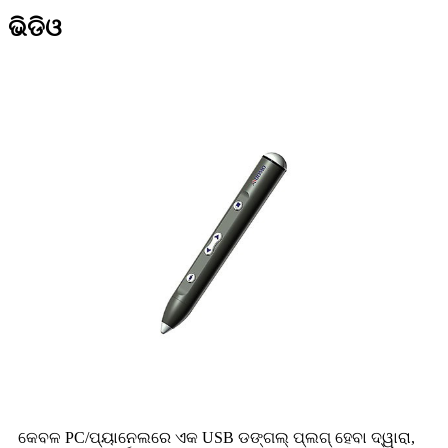
ଭିଡିଓ
କେବଳ PC/ପ୍ୟାନେଲରେ ଏକ USB ଡଙ୍ଗଲ୍ ପ୍ଲଗ୍ ହେବା ଦ୍ୱାରା,