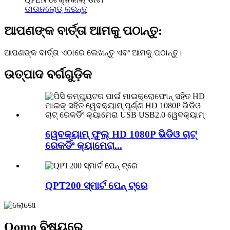
ଡାଉନଲୋଡ୍‌ କରନ୍ତୁ
ଆପଣଙ୍କ ବାର୍ତ୍ତା ଆମକୁ ପଠାନ୍ତୁ:
ଆପଣଙ୍କ ବାର୍ତ୍ତା ଏଠାରେ ଲେଖନ୍ତୁ ଏବଂ ଆମକୁ ପଠାନ୍ତୁ।
ଉତ୍ପାଦ ବର୍ଗଗୁଡ଼ିକ
ୱେବକ୍ୟାମ୍ ଫୁଲ୍ HD 1080P ଭିଡିଓ ଚାଟ୍
ରେକର୍ଡିଂ କ୍ୟାମେରା...
QPT200 ସ୍ମାର୍ଟ ପେନ୍ ଟ୍ରେ
Qomo ବିଷୟରେ