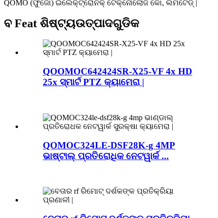
QOMO (ଫୁଜୋ) ଇଲେକ୍ଟ୍ରୋନିକ୍ ଟେକ୍ନୋଲୋଜି କୋ, ଲିମିଟେଡ୍ |
ବ Feat ଶିଷ୍ଟ୍ୟ
ଉତ୍ପାଦଗୁଡିକ
QOOMOC642424SR-X25-VF 4x HD
25x ସ୍ମାର୍ଟ PTZ କ୍ୟାମେରା |
QOMOC324LE-DSF28K-g 4MP
ଭାଷ୍ଟାଲ୍ ପ୍ରତିରୋଧିକ ନେଟୱାର୍କ ...