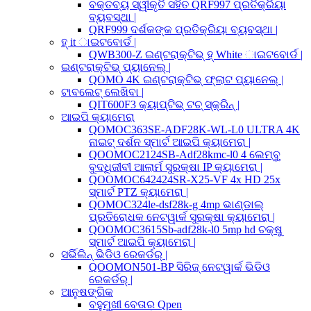
ବକ୍ତବ୍ୟ ସ୍ୱୀକୃତି ସହିତ QRF997 ପ୍ରତିକ୍ରିୟା
ବ୍ୟବସ୍ଥା |
QRF999 ଦର୍ଶକଙ୍କ ପ୍ରତିକ୍ରିୟା ବ୍ୟବସ୍ଥା |
ହ୍ it ାଇଟବୋର୍ଡ |
QWB300-Z ଇଣ୍ଟରାକ୍ଟିଭ୍ ହ୍ White ାଇଟବୋର୍ଡ |
ଇଣ୍ଟରାକ୍ଟିଭ୍ ପ୍ୟାନେଲ୍ |
QOMO 4K ଇଣ୍ଟରାକ୍ଟିଭ୍ ଫ୍ଲାଟ ପ୍ୟାନେଲ୍ |
ଟାବଲେଟ୍ ଲେଖିବା |
QIT600F3 କ୍ୟାପ୍ଟିଭ୍ ଟଚ୍ ସ୍କ୍ରିନ୍ |
ଆଇପି କ୍ୟାମେରା
QOMOC363SE-ADF28K-WL-L0 ULTRA 4K
ନାଇଟ୍ ଦର୍ଶନ ସ୍ମାର୍ଟ ଆଇପି କ୍ୟାମେରା |
QOOMOC2124SB-Adf28kmc-l0 4 ଲେମ୍ବୁ
ବୁଦ୍ଧିଜୀବୀ ଆଲାର୍ମ ସୁରକ୍ଷା IP କ୍ୟାମେରା |
QOOMOC642424SR-X25-VF 4x HD 25x
ସ୍ମାର୍ଟ PTZ କ୍ୟାମେରା |
QOMOC324le-dsf28k-g 4mp ଭାଣ୍ଡାଲ୍
ପ୍ରତିରୋଧକ ନେଟୱାର୍କ ସୁରକ୍ଷା କ୍ୟାମେରା |
QOOMOC3615Sb-adf28k-l0 5mp hd ଚକ୍ଷୁ
ସ୍ମାର୍ଟ ଆଇପି କ୍ୟାମେରା |
ସର୍ଭିଲିନ୍ ଭିଡିଓ ରେକର୍ଡର୍ |
QOOMON501-BP ସିରିଜ୍ ନେଟୱାର୍କ ଭିଡିଓ
ରେକର୍ଡର୍ |
ଆନୁଷଙ୍ଗିକ
ବହୁମୁଖୀ ବେତାର Qpen