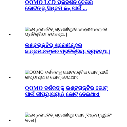
QOMO LCD ପ୍ରଦର୍ଶନ ବେତାର
ଭୋଟିଙ୍ଗ୍ ସିଷ୍ଟମ କନ୍ ପାଇଁ ...
ଇଣ୍ଟରାକ୍ଟିଭ୍ ଶ୍ରେଣୀଗୃହର
ଛାତ୍ରମାନଙ୍କର ପ୍ରତିକ୍ରିୟା ବ୍ୟବସ୍ଥା |
QOMO ଦର୍ଶକଙ୍କୁ ଇଣ୍ଟରାକ୍ଟିଭ୍ ଭୋଟ୍
ପାଇଁ କୀପ୍ୟାପ୍ୟାଡ୍ ଭୋଟ୍ ଦେଇଥାଏ |