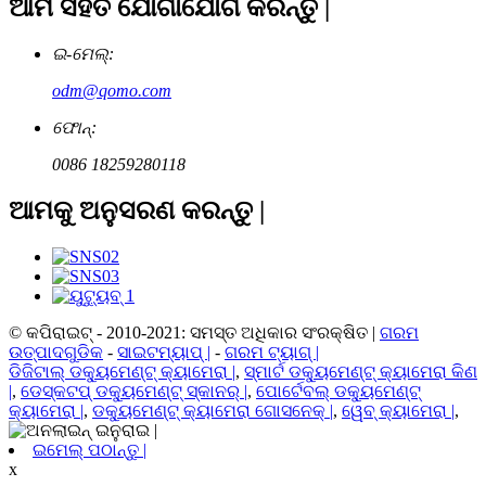
ଆମ ସହିତ ଯୋଗାଯୋଗ କରନ୍ତୁ |
ଇ-ମେଲ୍:
odm@qomo.com
ଫୋନ୍:
0086 18259280118
ଆମକୁ ଅନୁସରଣ କରନ୍ତୁ |
© କପିରାଇଟ୍ - 2010-2021: ସମସ୍ତ ଅଧିକାର ସଂରକ୍ଷିତ |
ଗରମ
ଉତ୍ପାଦଗୁଡିକ
-
ସାଇଟମ୍ୟାପ୍ |
-
ଗରମ ଟ୍ୟାଗ୍ |
ଡିଜିଟାଲ୍ ଡକ୍ୟୁମେଣ୍ଟ୍ କ୍ୟାମେରା |
,
ସ୍ମାର୍ଟ ଡକ୍ୟୁମେଣ୍ଟ୍ କ୍ୟାମେରା କିଣ
|
,
ଡେସ୍କଟପ୍ ଡକ୍ୟୁମେଣ୍ଟ୍ ସ୍କାନର୍ |
,
ପୋର୍ଟେବଲ୍ ଡକ୍ୟୁମେଣ୍ଟ୍
କ୍ୟାମେରା |
,
ଡକ୍ୟୁମେଣ୍ଟ୍ କ୍ୟାମେରା ଗୋସନେକ୍ |
,
ୱେବ୍ କ୍ୟାମେରା |
,
ଇମେଲ୍ ପଠାନ୍ତୁ |
x