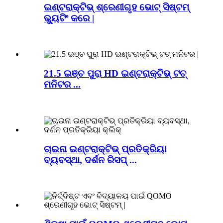
ଇଣ୍ଟରାକ୍ଟିଭ୍ ଶ୍ରେଣୀଗୃହ ଭୋଟ୍ ସିଷ୍ଟମ୍
ଭ୍ୟୁଟିଂ କରେ |
21.5 ଇଞ୍ଚ ପୁରା HD ଇଣ୍ଟରାକ୍ଟିଭ୍ ଟଚ୍
ମନିଟର ...
ଚାଇନା ଇଣ୍ଟରାକ୍ଟିଭ୍ ପ୍ରତିକ୍ରିୟା
ବ୍ୟବସ୍ଥା, ଦର୍ଶନ ରିସପ୍ ...