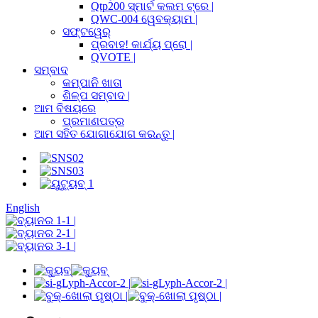
Qtp200 ସ୍ମାର୍ଟ କଲମ ଟ୍ରେ |
QWC-004 ୱେବକ୍ୟାମ |
ସଫ୍ଟୱେର୍
ପ୍ରବାହ! କାର୍ଯ୍ୟ ପ୍ରୋ |
QVOTE |
ସମ୍ବାଦ
କମ୍ପାନି ଖାତା
ଶିଳ୍ପ ସମ୍ବାଦ |
ଆମ ବିଷୟରେ
ପ୍ରମାଣପତ୍ର
ଆମ ସହିତ ଯୋଗାଯୋଗ କରନ୍ତୁ |
English