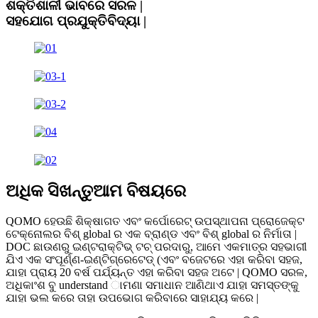
ଶକ୍ତିଶାଳୀ ଭାବରେ ସରଳ |
ସହଯୋଗ ପ୍ରଯୁକ୍ତିବିଦ୍ୟା |
ଅଧିକ ସିଖନ୍ତୁ
ଆମ ବିଷୟରେ
QOMO ହେଉଛି ଶିକ୍ଷାଗତ ଏବଂ କର୍ପୋରେଟ୍ ଉପସ୍ଥାପନା ପ୍ରୋଜେକ୍ଟ
ଟେକ୍ନୋଲର ବିଶ୍ global ର ଏକ ବ୍ରାଣ୍ଡ ଏବଂ ବିଶ୍ global ର ନିର୍ମାତା |
DOC ଛାଉଣରୁ ଇଣ୍ଟରାକ୍ଟିଭ୍ ଟଚ୍ ପରଦାରୁ, ଆମେ ଏକମାତ୍ର ସହଭାଗୀ
ଯିଏ ଏକ ସଂପୂର୍ଣ୍ଣ-ଇଣ୍ଟିଗ୍ରେଟେଡ୍ (ଏବଂ ବଜେଟରେ ଏହା କରିବା ସହଜ,
ଯାହା ପ୍ରାୟ 20 ବର୍ଷ ପର୍ଯ୍ୟନ୍ତ ଏହା କରିବା ସହଜ ଅଟେ | QOMO ସରଳ,
ଅଧିକାଂଶ ବୁ understand ାମଣା ସମାଧାନ ଆଣିଥାଏ ଯାହା ସମସ୍ତଙ୍କୁ
ଯାହା ଭଲ କରେ ତାହା ଉପଭୋଗ କରିବାରେ ସାହାଯ୍ୟ କରେ |