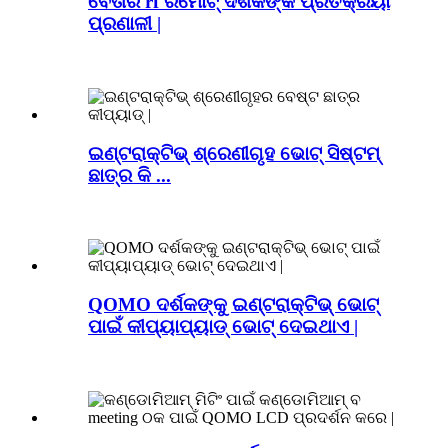
ବେତାର rf ରିମୋଟ୍ ଦର୍ଶକଙ୍କ ପ୍ରତିକ୍ରିୟା
ପ୍ରଣାଳୀ |
ଇଣ୍ଟରାକ୍ଟିଭ୍ ଶ୍ରେଣୀଗୃହ ଭୋଟ୍ ସିଷ୍ଟମ୍
ଛାତ୍ର କି ...
QOMO ଦର୍ଶକଙ୍କୁ ଇଣ୍ଟରାକ୍ଟିଭ୍ ଭୋଟ୍
ପାଇଁ କୀପ୍ୟାପ୍ୟାଡ୍ ଭୋଟ୍ ଦେଇଥାଏ |