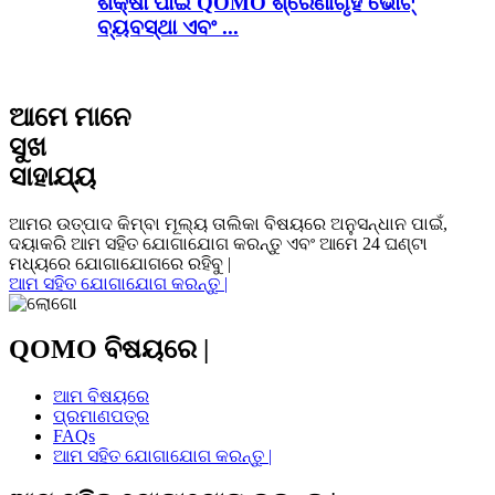
ଶିକ୍ଷା ପାଇଁ QOMO ଶ୍ରେଣୀଗୃହ ଭୋଟ୍
ବ୍ୟବସ୍ଥା ଏବଂ ...
ଆମେ ମାନେ
ସୁଖ
ସାହାଯ୍ୟ
ଆମର ଉତ୍ପାଦ କିମ୍ବା ମୂଲ୍ୟ ତାଲିକା ବିଷୟରେ ଅନୁସନ୍ଧାନ ପାଇଁ,
ଦୟାକରି ଆମ ସହିତ ଯୋଗାଯୋଗ କରନ୍ତୁ ଏବଂ ଆମେ 24 ଘଣ୍ଟା
ମଧ୍ୟରେ ଯୋଗାଯୋଗରେ ରହିବୁ |
ଆମ ସହିତ ଯୋଗାଯୋଗ କରନ୍ତୁ |
QOMO ବିଷୟରେ |
ଆମ ବିଷୟରେ
ପ୍ରମାଣପତ୍ର
FAQs
ଆମ ସହିତ ଯୋଗାଯୋଗ କରନ୍ତୁ |