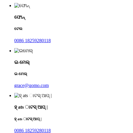
ଫୋନ୍
ଟେଲ
0086 18259280118
ଇ-ମେଲ୍
ଇ-ମେଲ୍
grace@qomo.com
ହ୍ ats ାଟସ୍ ଆପ୍ |
ହ୍ ats ାଟସ୍ ଆପ୍ |
0086 18259280118