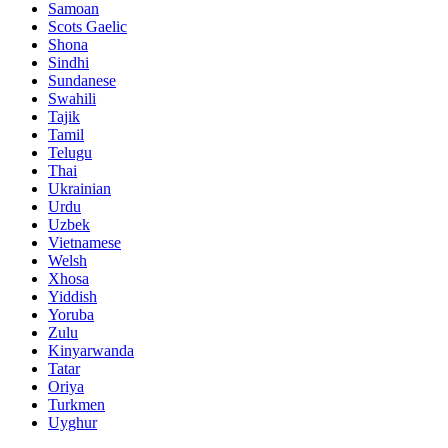
Samoan
Scots Gaelic
Shona
Sindhi
Sundanese
Swahili
Tajik
Tamil
Telugu
Thai
Ukrainian
Urdu
Uzbek
Vietnamese
Welsh
Xhosa
Yiddish
Yoruba
Zulu
Kinyarwanda
Tatar
Oriya
Turkmen
Uyghur