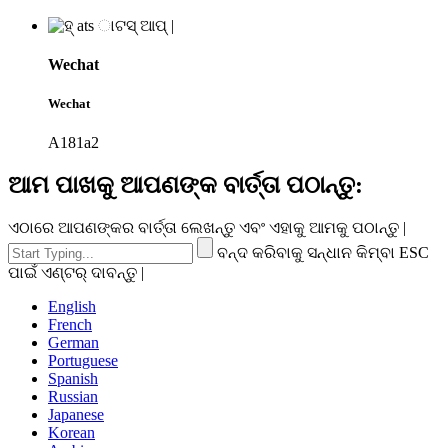
Wechat
Wechat
A181a2
ଆମ ପାଖକୁ ଆପଣଙ୍କ ବାର୍ତ୍ତା ପଠାନ୍ତୁ:
ଏଠାରେ ଆପଣଙ୍କର ବାର୍ତ୍ତା ଲେଖନ୍ତୁ ଏବଂ ଏହାକୁ ଆମକୁ ପଠାନ୍ତୁ |
ବନ୍ଦ କରିବାକୁ ସନ୍ଧାନ କିମ୍ବା ESC
ପାଇଁ ଏଣ୍ଟର୍ ଦାବନ୍ତୁ |
English
French
German
Portuguese
Spanish
Russian
Japanese
Korean