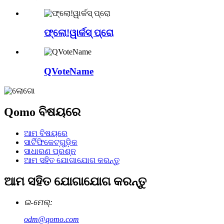
ଫ୍ଲୋ!ୱାର୍କସ୍ ପ୍ରୋ
QVoteName
Qomo ବିଷୟରେ
ଆମ ବିଷୟରେ
ସାର୍ଟିଫିକେଟ୍‌ଗୁଡ଼ିକ
ସାଧାରଣ ପ୍ରଶ୍ନ
ଆମ ସହିତ ଯୋଗାଯୋଗ କରନ୍ତୁ
ଆମ ସହିତ ଯୋଗାଯୋଗ କରନ୍ତୁ
ଇ-ମେଲ୍:
odm@qomo.com