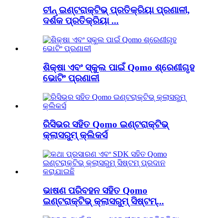
ଚୀନ୍ ଇଣ୍ଟରାକ୍ଟିଭ୍ ପ୍ରତିକ୍ରିୟା ପ୍ରଣାଳୀ,
ଦର୍ଶକ ପ୍ରତିକ୍ରିୟା ...
ଶିକ୍ଷା ଏବଂ ସ୍କୁଲ ପାଇଁ Qomo ଶ୍ରେଣୀଗୃହ
ଭୋଟିଂ ପ୍ରଣାଳୀ
ରିସିଭର ସହିତ Qomo ଇଣ୍ଟରାକ୍ଟିଭ୍
କ୍ଲାସରୁମ୍ କ୍ଲିକର୍ସ
ଭାଷଣ ପରିବହନ ସହିତ Qomo
ଇଣ୍ଟରାକ୍ଟିଭ୍ କ୍ଲାସରୁମ୍ ସିଷ୍ଟମ୍...