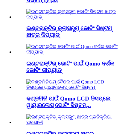
ଇଣ୍ଟରାକ୍ଟିଭ୍ କ୍ଲାସରୁମ୍ ଭୋଟିଂ ସିଷ୍ଟମ୍
ଛାତ୍ର କିପ୍ୟାଡ୍
ଇଣ୍ଟରାକ୍ଟିଭ୍ ଭୋଟିଂ ପାଇଁ Qomo ଦର୍ଶକ
ଭୋଟିଂ କୀପ୍ୟାଡ୍
କଣ୍ଡମିନି ପାଇଁ Qomo LCD ଡିସପ୍ଲେ
ୱାୟାରଲେସ୍ ଭୋଟିଂ ସିଷ୍ଟମ୍...
ଇଣ୍ଟରାକ୍ଟିଭ୍ କ୍ଲାସରୁମ୍ ଛାତ୍ର