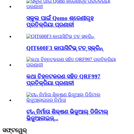
ସ୍କୁଲ ପାଇଁ Qomo ଶ୍ରେଣୀଗୃହ
ପ୍ରତିକ୍ରିୟା ପ୍ରଣାଳୀ
QIT600F3 କାପାସିଟିଭ୍ ଟଚ୍ ସ୍କ୍ରିନ୍
କଥା ଚିହ୍ନଟକରଣ ସହିତ QRF997
ପ୍ରତିକ୍ରିୟା ପ୍ରଣାଳୀ
ଚୀନ୍ ନିର୍ମାତା ଶିକ୍ଷଣ ଭିଜୁଆଲ୍ ଡିଜିଟାଲ୍
ଭିଜୁଆଲାଇଜ୍...
ସଫ୍ଟୱେର୍