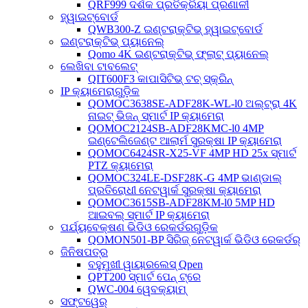
QRF999 ଦର୍ଶକ ପ୍ରତିକ୍ରିୟା ପ୍ରଣାଳୀ
ହ୍ୱାଇଟ୍‌ବୋର୍ଡ
QWB300-Z ଇଣ୍ଟରାକ୍ଟିଭ୍ ହ୍ୱାଇଟ୍‌ବୋର୍ଡ
ଇଣ୍ଟରାକ୍ଟିଭ୍ ପ୍ୟାନେଲ୍
Qomo 4K ଇଣ୍ଟରାକ୍ଟିଭ୍ ଫ୍ଲାଟ୍ ପ୍ୟାନେଲ୍
ଲେଖିବା ଟାବଲେଟ୍
QIT600F3 କାପାସିଟିଭ୍ ଟଚ୍ ସ୍କ୍ରିନ୍
IP କ୍ୟାମେରାଗୁଡ଼ିକ
QOMOC3638SE-ADF28K-WL-l0 ​​ଅଲ୍ଟ୍ରା 4K
ନାଇଟ୍ ଭିଜନ୍ ସ୍ମାର୍ଟ IP କ୍ୟାମେରା
QOMOC2124SB-ADF28KMC-l0 4MP
ଇଣ୍ଟେଲିଜେଣ୍ଟ ଆଲାର୍ମ ସୁରକ୍ଷା IP କ୍ୟାମେରା
QOMOC6424SR-X25-VF 4MP HD 25x ସ୍ମାର୍ଟ
PTZ କ୍ୟାମେରା
QOMOC324LE-DSF28K-G 4MP ଭାଣ୍ଡାଲ୍
ପ୍ରତିରୋଧୀ ନେଟୱାର୍କ ସୁରକ୍ଷା କ୍ୟାମେରା
QOMOC3615SB-ADF28KM-l0 5MP HD
ଆଇବଲ୍ ସ୍ମାର୍ଟ IP କ୍ୟାମେରା
ପର୍ଯ୍ୟବେକ୍ଷଣ ଭିଡିଓ ରେକର୍ଡରଗୁଡ଼ିକ
QOMON501-BP ସିରିଜ୍ ନେଟୱାର୍କ ଭିଡିଓ ରେକର୍ଡର୍
ଜିନିଷପତ୍ର
ବହୁମୁଖୀ ୱାୟାରଲେସ୍ Qpen
QPT200 ସ୍ମାର୍ଟ ପେନ୍ ଟ୍ରେ
QWC-004 ୱେବକ୍ୟାମ୍
ସଫ୍ଟୱେର୍