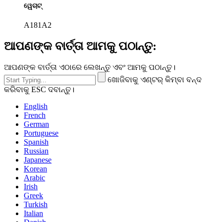
ୱେଚାଟ୍
A181A2
ଆପଣଙ୍କ ବାର୍ତ୍ତା ଆମକୁ ପଠାନ୍ତୁ:
ଆପଣଙ୍କ ବାର୍ତ୍ତା ଏଠାରେ ଲେଖନ୍ତୁ ଏବଂ ଆମକୁ ପଠାନ୍ତୁ।
ଖୋଜିବାକୁ ଏଣ୍ଟର୍ କିମ୍ବା ବନ୍ଦ
କରିବାକୁ ESC ଦବାନ୍ତୁ।
English
French
German
Portuguese
Spanish
Russian
Japanese
Korean
Arabic
Irish
Greek
Turkish
Italian