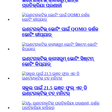
ପ୍ରତିକ୍ରିୟା ପ୍ରଣାଳୀ
ଇଣ୍ଟରାକ୍ଟିଭ୍ ଭୋଟିଂ ପାଇଁ QOMO ଦର୍ଶକ
ଭୋଟିଂ କୀପ୍ୟାଡ୍
ଇଣ୍ଟରାକ୍ଟିଭ୍ କ୍ଲାସରୁମ୍ ଭୋଟିଂ ସିଷ୍ଟମ୍
ଭୋଟିଂ କିପ୍ୟାଡ୍
ସ୍କୁଲ ପାଇଁ 21.5 ଇଞ୍ଚ ଫୁଲ୍ ଏଚ୍ ଡି
ଇଣ୍ଟରାକ୍ଟିଭ୍ ଟଚ୍ ମନିଟର୍