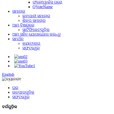
ଫ୍ଲୋ!ୱାର୍କସ୍ ପ୍ରୋ
QVoteName
ସମାଚାର
କମ୍ପାନୀ ସମାଚାର
ଶିଳ୍ପ ସମାଚାର
ଆମ ବିଷୟରେ
ସାର୍ଟିଫିକେଟ୍‌ଗୁଡ଼ିକ
ଆମ ସହିତ ଯୋଗାଯୋଗ କରନ୍ତୁ
ସମର୍ଥନ
କ୍ୟାଟାଲଗ୍
ସଫ୍ଟୱେର୍
English
ଘର
ଉତ୍ପାଦଗୁଡ଼ିକ
ସଫ୍ଟୱେର୍
ବର୍ଗଗୁଡ଼ିକ