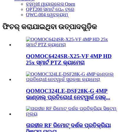
ବହୁମୁଖୀ ୱାୟାରଲେସ୍ Qpen
QPT200 ସ୍ମାର୍ଟ ପେନ୍ ଟ୍ରେ
QWC-004 ୱେବକ୍ୟାମ୍
ଫିଚର୍ କରାଯାଇଥିବା ଉତ୍ପାଦଗୁଡ଼ିକ
QOMOC6424SR-X25-VF 4MP HD
25x ସ୍ମାର୍ଟ PTZ କ୍ୟାମେରା
QOMOC324LE-DSF28K-G 4MP
ଭାଣ୍ଡାଲ୍ ପ୍ରତିରୋଧୀ ନେଟୱାର୍କ ସେକ୍...
ତାରହୀନ RF ରିମୋଟ୍ ଦର୍ଶକ ପ୍ରତିକ୍ରିୟା
ସିଷ୍ଟମ୍ ମୂଲ୍ୟ