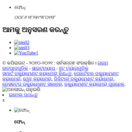
ଫୋନ୍:
୦୦୮୬ ୧୮୨୫୯୨୮୦୧୧୮
ଆମକୁ ଅନୁସରଣ କରନ୍ତୁ
© କପିରାଇଟ୍ - ୨୦୧୦-୨୦୨୧ : ସର୍ବସତ୍ତ୍ଵ ସଂରକ୍ଷିତ।
ଗରମ
ଉତ୍ପାଦଗୁଡ଼ିକ
-
ସାଇଟମ୍ୟାପ୍
-
ହଟ୍ ଟ୍ୟାଗ୍‌ଗୁଡ଼ିକ
ସ୍ମାର୍ଟ ଡକ୍ୟୁମେଣ୍ଟ କ୍ୟାମେରା କିଣନ୍ତୁ
,
ପୋର୍ଟେବଲ୍ ଡକ୍ୟୁମେଣ୍ଟ
କ୍ୟାମେରା
,
ୱେବ୍ କ୍ୟାମେରା
,
ଡିଜିଟାଲ୍ ଡକ୍ୟୁମେଣ୍ଟ କ୍ୟାମେରା
,
ଡେସ୍କଟପ୍ ଡକ୍ୟୁମେଣ୍ଟ ସ୍କାନର୍
,
ଡକ୍ୟୁମେଣ୍ଟ କ୍ୟାମେରା ଗୁଜନେକ୍
,
ଇମେଲ୍ ପଠାନ୍ତୁ
x
ଫୋନ୍