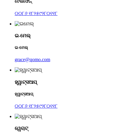
ଟେଲିଫୋନ୍
୦୦୮୬ ୧୮୨୫୯୨୮୦୧୧୮
ଇ-ମେଲ୍
ଇ-ମେଲ୍
grace@qomo.com
ହ୍ୱାଟ୍ସଆପ୍
ହ୍ୱାଟ୍ସଆପ୍
୦୦୮୬ ୧୮୨୫୯୨୮୦୧୧୮
ୱେଚାଟ୍