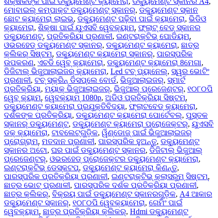
ଶିକ୍ଷକଙ୍କ ପାଇଁ ଡକ୍ୟୁମେଣ୍ଟ କ୍ୟାମେରା
,
ଡକ୍ୟୁମେଣ୍ଟ ସ୍କାନର A4
,
ମୋବାଇଲ୍ କମ୍ପାକ୍ଟ ଡକ୍ୟୁମେଣ୍ଟ୍ ସ୍କାନର୍‌
,
ଡକ୍ୟୁମେଣ୍ଟ ସ୍କାନ
ଛୋଟ କ୍ୟାମେରା ଲାଇଭ୍
,
ଡକ୍ୟୁମେଣ୍ଟ ପଢ଼ିବା ପାଇଁ କ୍ୟାମେରା
,
ଭିଡିଓ
କ୍ୟାମେରା
,
ଶିକ୍ଷା ପାଇଁ ୟୁଏସବି ୱେବକ୍ୟାମ୍
,
ଫ୍ଲାଟ୍ ବେଡ୍ ସ୍କାନର
ଡକ୍ୟୁମେଣ୍ଟ୍
,
ପ୍ରତିକ୍ରିୟା ପ୍ରଣାଳୀ
,
ଇଣ୍ଟରାକ୍ଟିଭ୍ ପୋଡିୟମ୍
,
ଓଭରହେଡ୍ ଡକ୍ୟୁମେଣ୍ଟ ସ୍କାନର୍‌
,
ଡକ୍ୟୁମେଣ୍ଟ କ୍ୟାମେରା
,
ଛାତ୍ର
କ୍ଲିକର୍ ସିଷ୍ଟମ୍
,
ଡକ୍ୟୁମେଣ୍ଟ କ୍ୟାମେରା ସ୍କାନର୍‍
,
ପାରସ୍ପରିକ
ଉପକରଣ
,
ଏଚଡି ୱେବ୍ କ୍ୟାମେରା
,
ଡକ୍ୟୁମେଣ୍ଟ କ୍ୟାମେରା 8ମେଗା
,
ଡିଜିଟାଲ୍ ଭିଜୁଆଲାଇଜର୍ କ୍ୟାମେରା
,
Led ଟଚ୍ ପ୍ୟାନେଲ୍
,
ସ୍ୱର ଭୋଟିଂ
ପ୍ରଣାଳୀ
,
ଟଚ୍ ସ୍କ୍ରିନ୍ ଡିସପ୍ଲେ ବୋର୍ଡ
,
ଭିଜୁଆଲାଇଜର୍
,
ସ୍ମାର୍ଟ
ପ୍ରତିକ୍ରିୟା
,
ମ୍ୟାକ୍ ଭିଜୁଆଲାଇଜର୍
,
ଭିଜୁଆଲ୍ ପ୍ରେଜେଣ୍ଟର୍
,
୧୦୮୦ପି
ୱେବ୍ କ୍ୟାମ୍
,
ୱେବକ୍ୟାମ୍ 1080p
,
ଅଡିଓ ପ୍ରତିକ୍ରିୟା ସିଷ୍ଟମ୍
,
ଡକ୍ୟୁମେଣ୍ଟ କ୍ୟାମେରା ପ୍ରଯୁକ୍ତିବିଦ୍ୟା
,
ଫ୍ଲାଟବେଡ୍ କ୍ୟାମେରା
,
ଦର୍ଶକଙ୍କ ପ୍ରତିକ୍ରିୟା
,
ଡକ୍ୟୁମେଣ୍ଟ କ୍ୟାମେରା ପୋର୍ଟେବଲ୍
,
ପୁସ୍ତକ
ସ୍କାନର୍ ଡକ୍ୟୁମେଣ୍ଟ
,
ଡକ୍ୟୁମେଣ୍ଟ କ୍ୟାମେରା ପ୍ରୋଜେକ୍ଟର୍
,
ୟୁଏସବି
ଡକ୍ କ୍ୟାମେରା
,
ଟାବଲେଟ୍‌ଗୁଡ଼ିକ
,
ୱିଣ୍ଡୋଜ୍ ପାଇଁ ଭିଜୁଆଲାଇଜର୍
ପ୍ରୋଗ୍ରାମ୍
,
ମତଦାନ ପ୍ରଣାଳୀ
,
ପାରସ୍ପରିକ ହୁଅନ୍ତୁ
,
ଡକ୍ୟୁମେଣ୍ଟ
ସ୍କାନର ଅଟୋ
,
ଘର ପାଇଁ ଡକ୍ୟୁମେଣ୍ଟ ସ୍କାନର
,
ଡିଜିଟାଲ୍ ଭିଜୁଆଲ୍
ପ୍ରେଜେଣ୍ଟର୍
,
ଓଭରହେଡ୍ ପ୍ରୋଜେକ୍ଟର ଡକ୍ୟୁମେଣ୍ଟ କ୍ୟାମେରା
,
ଇଣ୍ଟରାକ୍ଟିଭ୍ ଡେସ୍କଟପ୍
,
ଡକ୍ୟୁମେଣ୍ଟ କ୍ୟାମେରା କିଣନ୍ତୁ
,
ପାରସ୍ପରିକ ପ୍ରତିକ୍ରିୟା ପ୍ରଣାଳୀ
,
ଇଣ୍ଟରାକ୍ଟିଭ୍ କ୍ଲାସରୁମ୍ ସିଷ୍ଟମ୍
,
ଛାତ୍ର ଭୋଟ୍ ପ୍ରଣାଳୀ
,
ପାରସ୍ପରିକ ଦର୍ଶକ ପ୍ରତିକ୍ରିୟା ପ୍ରଣାଳୀ
,
ଛାତ୍ର କ୍ଲିକର୍
,
ବିକ୍ରୟ ପାଇଁ ଡକ୍ୟୁମେଣ୍ଟ ସ୍କାନରଗୁଡ଼ିକ
,
A4 ଆକାର
ଡକ୍ୟୁମେଣ୍ଟ ସ୍କାନର୍
,
୧୦୮୦ପି ୱେବକ୍ୟାମେରା
,
ଗେମିଂ ପାଇଁ
ୱେବକ୍ୟାମ୍
,
ଛାତ୍ର ପ୍ରତିକ୍ରିୟା କ୍ଲିକର୍
,
Hdmi ଡକ୍ୟୁମେଣ୍ଟ