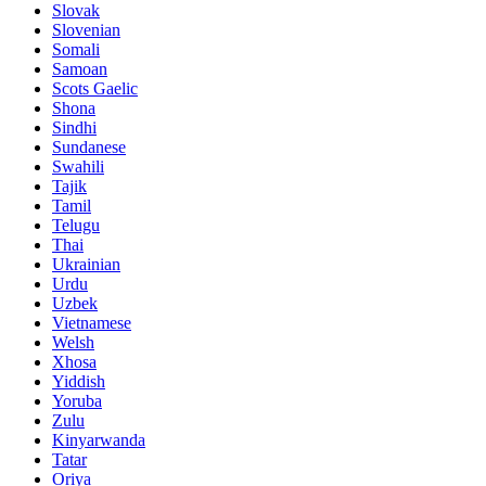
Slovak
Slovenian
Somali
Samoan
Scots Gaelic
Shona
Sindhi
Sundanese
Swahili
Tajik
Tamil
Telugu
Thai
Ukrainian
Urdu
Uzbek
Vietnamese
Welsh
Xhosa
Yiddish
Yoruba
Zulu
Kinyarwanda
Tatar
Oriya