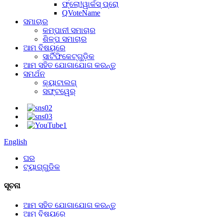
ଫ୍ଲୋ!ୱାର୍କସ୍ ପ୍ରୋ
QVoteName
ସମାଚାର
କମ୍ପାନୀ ସମାଚାର
ଶିଳ୍ପ ସମାଚାର
ଆମ ବିଷୟରେ
ସାର୍ଟିଫିକେଟ୍‌ଗୁଡ଼ିକ
ଆମ ସହିତ ଯୋଗାଯୋଗ କରନ୍ତୁ
ସମର୍ଥନ
କ୍ୟାଟାଲଗ୍
ସଫ୍ଟୱେର୍
English
ଘର
ଟ୍ୟାଗ୍‌ଗୁଡିକ
ସୂଚନା
ଆମ ସହିତ ଯୋଗାଯୋଗ କରନ୍ତୁ
ଆମ ବିଷୟରେ