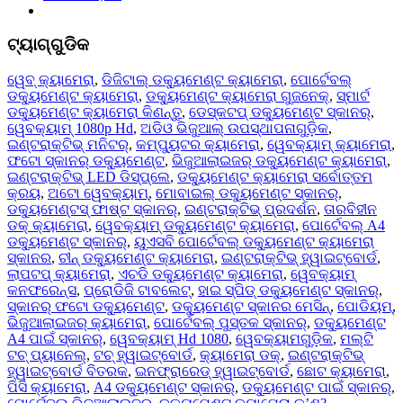
ଟ୍ୟାଗ୍‌ଗୁଡିକ
ୱେବ୍ କ୍ୟାମେରା
,
ଡିଜିଟାଲ୍ ଡକ୍ୟୁମେଣ୍ଟ କ୍ୟାମେରା
,
ପୋର୍ଟେବଲ୍
ଡକ୍ୟୁମେଣ୍ଟ କ୍ୟାମେରା
,
ଡକ୍ୟୁମେଣ୍ଟ କ୍ୟାମେରା ଗୁଜନେକ୍
,
ସ୍ମାର୍ଟ
ଡକ୍ୟୁମେଣ୍ଟ କ୍ୟାମେରା କିଣନ୍ତୁ
,
ଡେସ୍କଟପ୍ ଡକ୍ୟୁମେଣ୍ଟ ସ୍କାନର୍
,
ୱେବକ୍ୟାମ୍ 1080p Hd
,
ଅଡିଓ ଭିଜୁଆଲ୍ ଉପସ୍ଥାପନାଗୁଡ଼ିକ
,
ଇଣ୍ଟରାକ୍ଟିଭ୍ ମନିଟର୍
,
କମ୍ପ୍ୟୁଟର କ୍ୟାମେରା
,
ୱେବକ୍ୟାମ୍ କ୍ୟାମେରା
,
ଫଟୋ ସ୍କାନର୍ ଡକ୍ୟୁମେଣ୍ଟ
,
ଭିଜୁଆଲାଇଜର୍ ଡକ୍ୟୁମେଣ୍ଟ କ୍ୟାମେରା
,
ଇଣ୍ଟରାକ୍ଟିଭ୍ LED ଡିସ୍‌ପ୍ଲେ
,
ଡକ୍ୟୁମେଣ୍ଟ କ୍ୟାମେରା ସର୍ବୋତ୍ତମ
କ୍ରୟ
,
ଅଟୋ ୱେବକ୍ୟାମ୍
,
ମୋବାଇଲ୍ ଡକ୍ୟୁମେଣ୍ଟ ସ୍କାନର୍‌
,
ଡକ୍ୟୁମେଣ୍ଟସ୍ ଫାଷ୍ଟ ସ୍କାନର୍‌
,
ଇଣ୍ଟରାକ୍ଟିଭ୍ ପ୍ରଦର୍ଶନ
,
ତାରବିହୀନ
ଡକ୍ କ୍ୟାମେରା
,
ୱେବକ୍ୟାମ୍ ଡକ୍ୟୁମେଣ୍ଟ କ୍ୟାମେରା
,
ପୋର୍ଟେବଲ୍ A4
ଡକ୍ୟୁମେଣ୍ଟ ସ୍କାନର୍‌
,
ୟୁଏସବି ପୋର୍ଟେବଲ୍ ଡକ୍ୟୁମେଣ୍ଟ କ୍ୟାମେରା
ସ୍କାନର
,
ଚୀନ୍ ଡକ୍ୟୁମେଣ୍ଟ କ୍ୟାମେରା
,
ଇଣ୍ଟରାକ୍ଟିଭ୍ ହ୍ୱାଇଟ୍‌ବୋର୍ଡ
,
ଲାପଟପ୍ କ୍ୟାମେରା
,
ଏଚଡି ଡକ୍ୟୁମେଣ୍ଟ କ୍ୟାମେରା
,
ୱେବକ୍ୟାମ୍
କନଫରେନ୍ସ
,
ପ୍ରୋଡିଜି ଟାବଲେଟ୍
,
ହାଇ ସ୍ପିଡ୍ ଡକ୍ୟୁମେଣ୍ଟ ସ୍କାନର୍
,
ସ୍କାନର୍ ଫଟୋ ଡକ୍ୟୁମେଣ୍ଟ
,
ଡକ୍ୟୁମେଣ୍ଟ ସ୍କାନର ମେସିନ୍
,
ପୋଡିୟମ୍
,
ଭିଜୁଆଲାଇଜର୍ କ୍ୟାମେରା
,
ପୋର୍ଟେବଲ୍ ପୁସ୍ତକ ସ୍କାନର୍‌
,
ଡକ୍ୟୁମେଣ୍ଟ
A4 ପାଇଁ ସ୍କାନର୍
,
ୱେବକ୍ୟାମ୍ Hd 1080
,
ୱେବକ୍ୟାମଗୁଡ଼ିକ
,
ମଲ୍ଟି
ଟଚ୍ ପ୍ୟାନେଲ୍
,
ଟଚ୍ ହ୍ୱାଇଟ୍‌ବୋର୍ଡ
,
କ୍ୟାମେରା ଡକ୍
,
ଇଣ୍ଟରାକ୍ଟିଭ୍
ହ୍ୱାଇଟ୍‌ବୋର୍ଡ ବିତରକ
,
ଇନଫ୍ରାରେଡ୍ ହ୍ୱାଇଟ୍‌ବୋର୍ଡ
,
ଛୋଟ କ୍ୟାମେରା
,
ପିସି କ୍ୟାମେରା
,
A4 ଡକ୍ୟୁମେଣ୍ଟ ସ୍କାନର୍
,
ଡକ୍ୟୁମେଣ୍ଟ ପାଇଁ ସ୍କାନର୍
,