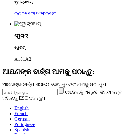
ହ୍ୱାଟ୍ସଆପ୍
୦୦୮୬ ୧୮୨୫୯୨୮୦୧୧୮
ୱେଚାଟ୍
ୱେଚାଟ୍
A181A2
ଆପଣଙ୍କ ବାର୍ତ୍ତା ଆମକୁ ପଠାନ୍ତୁ:
ଆପଣଙ୍କ ବାର୍ତ୍ତା ଏଠାରେ ଲେଖନ୍ତୁ ଏବଂ ଆମକୁ ପଠାନ୍ତୁ।
ଖୋଜିବାକୁ ଏଣ୍ଟର୍ କିମ୍ବା ବନ୍ଦ
କରିବାକୁ ESC ଦବାନ୍ତୁ।
English
French
German
Portuguese
Spanish