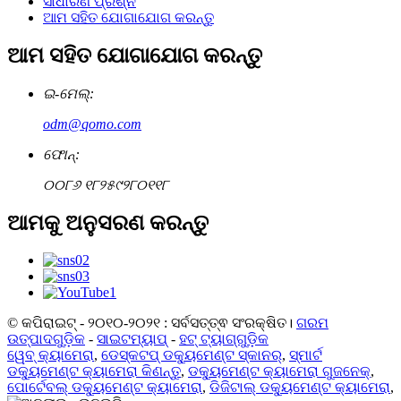
ସାଧାରଣ ପ୍ରଶ୍ନ
ଆମ ସହିତ ଯୋଗାଯୋଗ କରନ୍ତୁ
ଆମ ସହିତ ଯୋଗାଯୋଗ କରନ୍ତୁ
ଇ-ମେଲ୍:
odm@qomo.com
ଫୋନ୍:
୦୦୮୬ ୧୮୨୫୯୨୮୦୧୧୮
ଆମକୁ ଅନୁସରଣ କରନ୍ତୁ
© କପିରାଇଟ୍ - ୨୦୧୦-୨୦୨୧ : ସର୍ବସତ୍ତ୍ଵ ସଂରକ୍ଷିତ।
ଗରମ
ଉତ୍ପାଦଗୁଡ଼ିକ
-
ସାଇଟମ୍ୟାପ୍
-
ହଟ୍ ଟ୍ୟାଗ୍‌ଗୁଡ଼ିକ
ୱେବ୍ କ୍ୟାମେରା
,
ଡେସ୍କଟପ୍ ଡକ୍ୟୁମେଣ୍ଟ ସ୍କାନର୍
,
ସ୍ମାର୍ଟ
ଡକ୍ୟୁମେଣ୍ଟ କ୍ୟାମେରା କିଣନ୍ତୁ
,
ଡକ୍ୟୁମେଣ୍ଟ କ୍ୟାମେରା ଗୁଜନେକ୍
,
ପୋର୍ଟେବଲ୍ ଡକ୍ୟୁମେଣ୍ଟ କ୍ୟାମେରା
,
ଡିଜିଟାଲ୍ ଡକ୍ୟୁମେଣ୍ଟ କ୍ୟାମେରା
,