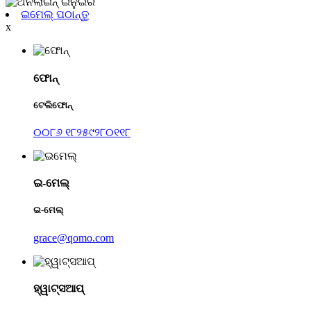
ଇମେଲ୍ ପଠାନ୍ତୁ
x
ଫୋନ୍
ଟେଲିଫୋନ୍
୦୦୮୬ ୧୮୨୫୯୨୮୦୧୧୮
ଇ-ମେଲ୍
ଇ-ମେଲ୍
grace@qomo.com
ହ୍ୱାଟ୍ସଆପ୍