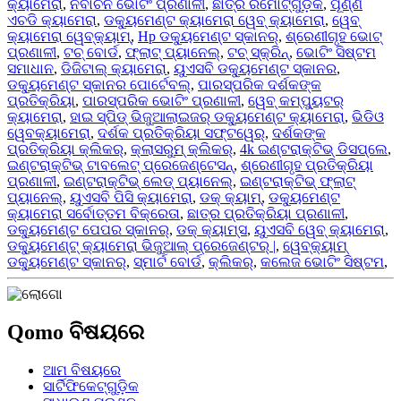
କ୍ୟାମେରା
,
ନିର୍ବାଚନ ଭୋଟିଂ ପ୍ରଣାଳୀ
,
ଛାତ୍ର ରିମୋଟ୍‌ଗୁଡ଼ିକ
,
ପୂର୍ଣ୍ଣ
ଏଚଡି କ୍ୟାମେରା
,
ଡକ୍ୟୁମେଣ୍ଟ କ୍ୟାମେରା ୱେବ୍ କ୍ୟାମେରା
,
ୱେବ୍
କ୍ୟାମେରା ୱେବ୍‌କ୍ୟାମ୍
,
Hp ଡକ୍ୟୁମେଣ୍ଟ ସ୍କାନର୍‌
,
ଶ୍ରେଣୀଗୃହ ଭୋଟ୍
ପ୍ରଣାଳୀ
,
ଟଚ୍ ବୋର୍ଡ
,
ଫ୍ଲାଟ୍ ପ୍ୟାନେଲ୍
,
ଟଚ୍ ସ୍କ୍ରିନ୍
,
ଭୋଟିଂ ସିଷ୍ଟମ
ସମାଧାନ
,
ଡିଜିଟାଲ୍ କ୍ୟାମେରା
,
ୟୁଏସବି ଡକ୍ୟୁମେଣ୍ଟ ସ୍କାନର
,
ଡକ୍ୟୁମେଣ୍ଟ ସ୍କାନର ପୋର୍ଟେବଲ୍
,
ପାରସ୍ପରିକ ଦର୍ଶକଙ୍କ
ପ୍ରତିକ୍ରିୟା
,
ପାରସ୍ପରିକ ଭୋଟିଂ ପ୍ରଣାଳୀ
,
ୱେବ୍ କମ୍ପ୍ୟୁଟର୍
କ୍ୟାମେରା
,
ହାଇ ସ୍ପିଡ୍ ଭିଜୁଆଲାଇଜର୍ ଡକ୍ୟୁମେଣ୍ଟ କ୍ୟାମେରା
,
ଭିଡିଓ
ୱେବକ୍ୟାମେରା
,
ଦର୍ଶକ ପ୍ରତିକ୍ରିୟା ସଫ୍ଟୱେର୍
,
ଦର୍ଶକଙ୍କ
ପ୍ରତିକ୍ରିୟା କ୍ଲିକର୍
,
କ୍ଲାସରୁମ୍ କ୍ଲିକର୍
,
4k ଇଣ୍ଟରାକ୍ଟିଭ୍ ଡିସପ୍ଲେ
,
ଇଣ୍ଟରାକ୍ଟିଭ୍ ଟାବଲେଟ୍ ପ୍ରେଜେଣ୍ଟେସନ୍
,
ଶ୍ରେଣୀଗୃହ ପ୍ରତିକ୍ରିୟା
ପ୍ରଣାଳୀ
,
ଇଣ୍ଟରାକ୍ଟିଭ୍ ଲେଡ୍ ପ୍ୟାନେଲ୍
,
ଇଣ୍ଟରାକ୍ଟିଭ୍ ଫ୍ଲାଟ୍
ପ୍ୟାନେଲ୍
,
ୟୁଏସବି ପିସି କ୍ୟାମେରା
,
ଡକ୍ କ୍ୟାମ୍
,
ଡକ୍ୟୁମେଣ୍ଟ
କ୍ୟାମେରା ସର୍ବୋତ୍ତମ ବିକ୍ରେତା
,
ଛାତ୍ର ପ୍ରତିକ୍ରିୟା ପ୍ରଣାଳୀ
,
ଡକ୍ୟୁମେଣ୍ଟ ପେପର ସ୍କାନର୍‍
,
ଡକ୍ କ୍ୟାମ୍ସ
,
ୟୁଏସବି ୱେବ୍ କ୍ୟାମେରା
,
ଡକ୍ୟୁମେଣ୍ଟ୍ କ୍ୟାମେରା ଭିଜୁଆଲ୍ ପ୍ରେଜେଣ୍ଟର୍ |
,
ୱେବ୍‍କ୍ୟାମ୍
ଡକ୍ୟୁମେଣ୍ଟ ସ୍କାନର୍‍
,
ସ୍ମାର୍ଟ ବୋର୍ଡ
,
କ୍ଲିକର୍
,
କଲେଜ ଭୋଟିଂ ସିଷ୍ଟମ
,
Qomo ବିଷୟରେ
ଆମ ବିଷୟରେ
ସାର୍ଟିଫିକେଟ୍‌ଗୁଡ଼ିକ