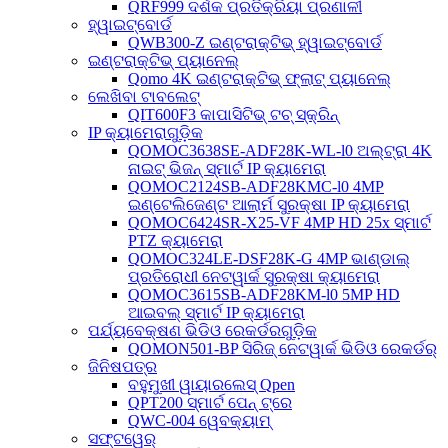
QRF999 ଦର୍ଶକ ପ୍ରତିକ୍ରିୟା ପ୍ରଣାଳୀ
ହ୍ୱାଇଟ୍‌ବୋର୍ଡ
QWB300-Z ଇଣ୍ଟରାକ୍ଟିଭ୍ ହ୍ୱାଇଟ୍‌ବୋର୍ଡ
ଇଣ୍ଟରାକ୍ଟିଭ୍ ପ୍ୟାନେଲ୍
Qomo 4K ଇଣ୍ଟରାକ୍ଟିଭ୍ ଫ୍ଲାଟ୍ ପ୍ୟାନେଲ୍
ଲେଖିବା ଟାବଲେଟ୍
QIT600F3 କାପାସିଟିଭ୍ ଟଚ୍ ସ୍କ୍ରିନ୍
IP କ୍ୟାମେରାଗୁଡ଼ିକ
QOMOC3638SE-ADF28K-WL-l0 ​​ଅଲ୍ଟ୍ରା 4K
ନାଇଟ୍ ଭିଜନ୍ ସ୍ମାର୍ଟ IP କ୍ୟାମେରା
QOMOC2124SB-ADF28KMC-l0 4MP
ଇଣ୍ଟେଲିଜେଣ୍ଟ ଆଲାର୍ମ ସୁରକ୍ଷା IP କ୍ୟାମେରା
QOMOC6424SR-X25-VF 4MP HD 25x ସ୍ମାର୍ଟ
PTZ କ୍ୟାମେରା
QOMOC324LE-DSF28K-G 4MP ଭାଣ୍ଡାଲ୍
ପ୍ରତିରୋଧୀ ନେଟୱାର୍କ ସୁରକ୍ଷା କ୍ୟାମେରା
QOMOC3615SB-ADF28KM-l0 5MP HD
ଆଇବଲ୍ ସ୍ମାର୍ଟ IP କ୍ୟାମେରା
ପର୍ଯ୍ୟବେକ୍ଷଣ ଭିଡିଓ ରେକର୍ଡରଗୁଡ଼ିକ
QOMON501-BP ସିରିଜ୍ ନେଟୱାର୍କ ଭିଡିଓ ରେକର୍ଡର୍
ଜିନିଷପତ୍ର
ବହୁମୁଖୀ ୱାୟାରଲେସ୍ Qpen
QPT200 ସ୍ମାର୍ଟ ପେନ୍ ଟ୍ରେ
QWC-004 ୱେବକ୍ୟାମ୍
ସଫ୍ଟୱେର୍